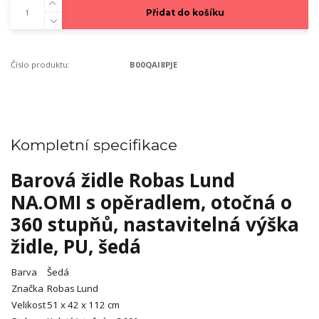
Přidat do košíku
Číslo produktu:
B00QAI8PJE
Kompletní specifikace
Barová židle Robas Lund
NA.OMI s opěradlem, otočná o
360 stupňů, nastavitelná výška
židle, PU, ​​šedá
Barva
Šedá
Značka
Robas Lund
Velikost
51 x 42 x 112 cm