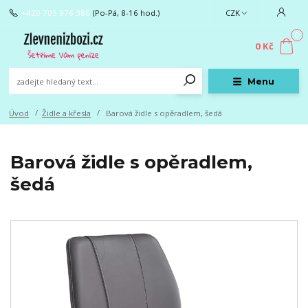
+420 705 976 386
(Po-Pá, 8-16 hod.)
CZK
0
0 Kč
Menu
Úvod
Židle a křesla
Barová židle s opěradlem, ​​šedá
Barová židle s opěradlem, ​​
šedá