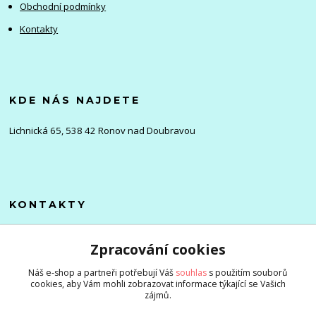
Obchodní podmínky
Kontakty
KDE NÁS NAJDETE
Lichnická 65, 538 42 Ronov nad Doubravou
KONTAKTY
Olena
Zpracování cookies
+420 705 976 386
(Po-Pá, 8-16 hod.)
Náš e-shop a partneři potřebují Váš
souhlas
s použitím souborů
cookies, aby Vám mohli zobrazovat informace týkající se Vašich
info@zlevnenizbozi.cz
zájmů.