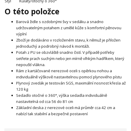
Styl
Kulatý/otočný o 360°
O této položce
Barová židle s ozdobnými švy v sedáku a snadno
udržovatelným potahem z umělé kůže s komfortní pěnovou
výplní
Zboží je dodáváno v rozloženém stavu, k němuž je přiložen
jednoduchý a podrobný návod k montáži.
Potah z PU se obzvláště snadno čistí. V případě potřeby
setřete prach suchým nebo jen mírně vlhkým hadříkem, který
nepouští vlákna.
Rám z kartáčované nerezové oceli s opěrkou nohou a
individuálně výškově nastavitelnou pomocí plynového pístu
Plynový zvedák je testován SGS, maximální nosnost křesla až
120 kg
Sedadlo otočné o 360°, výška sedadla individuálně
nastavitelná od cca 56 do 81 cm
Základní deska z nerezové oceli má průměr cca 42 cm a
nabízí tak stabilní a bezpečné postavení