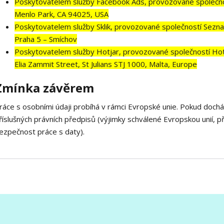
Poskytovatelem služby Facebook Ads, provozované společnos
Menlo Park, CA 94025, USA
Poskytovatelem služby Sklik, provozované společností Seznam
Praha 5 – Smíchov
Poskytovatelem služby Hotjar, provozované společností Hotjar
Elia Zammit Street, St Julians STJ 1000, Malta, Europe
Zmínka závěrem
ráce s osobními údaji probíhá v rámci Evropské unie. Pokud doch
říslušných právních předpisů (výjimky schválené Evropskou unií, p
ezpečnost práce s daty).