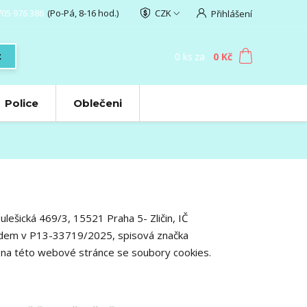
705 976 386
(Po-Pá, 8-16 hod.)
CZK
Přihlášení
0
ks
za
0 Kč
t
Police
Oblečeni
ešická 469/3, 15521 Praha 5- Zličin, IČ
dem v P13-33719/2025, spisová značka
 na této webové stránce se soubory cookies.