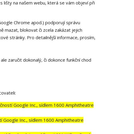
s lišty na našem webu, která se vám objeví při
 Google Chrome apod.) podporují správu
ě mazat, blokovat či zcela zakázat jejich
tové stránky. Pro detailnější informace, prosím,
le zaručit dokonalý, či dokonce funkční chod
ovateli:
čností Google Inc., sídlem 1600 Amphitheatre
 Google Inc., sídlem 1600 Amphitheatre