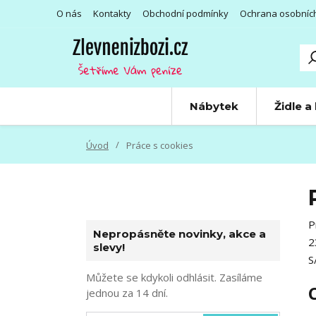
O nás
Kontakty
Obchodní podmínky
Ochrana osobníc
Nábytek
Židle a
Úvod
Práce s cookies
P
Nepropásněte novinky, akce a
2
slevy!
S
Můžete se kdykoli odhlásit. Zasíláme
jednou za 14 dní.