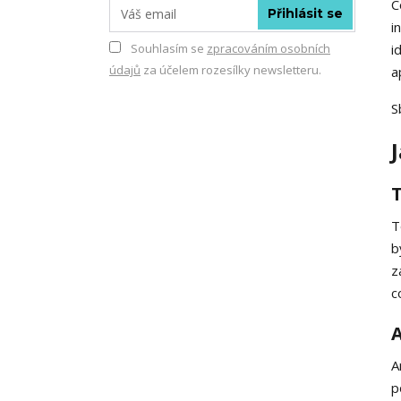
C
Přihlásit se
i
Souhlasím se
zpracováním osobních
i
údajů
za účelem rozesílky newsletteru.
a
S
T
b
z
c
A
A
p