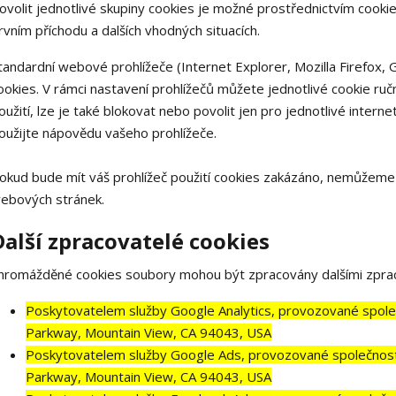
ovolit jednotlivé skupiny cookies je možné prostřednictvím cookie
rvním příchodu a dalších vhodných situacích.
tandardní webové prohlížeče (Internet Explorer, Mozilla Firefox,
ookies. V rámci nastavení prohlížečů můžete jednotlivé cookie ručn
oužití, lze je také blokovat nebo povolit jen pro jednotlivé interne
oužijte nápovědu vašeho prohlížeče.
okud bude mít váš prohlížeč použití cookies zakázáno, nemůžeme a
ebových stránek.
Další zpracovatelé cookies
hromážděné cookies soubory mohou být zpracovány dalšími zprac
Poskytovatelem služby Google Analytics, provozované spole
Parkway, Mountain View, CA 94043, USA
Poskytovatelem služby Google Ads, provozované společností
Parkway, Mountain View, CA 94043, USA