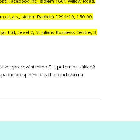
tí Facebook Inc., sídlem 1601 Willow Road,
.cz, a.s., sídlem Radlická 3294/10, 150 00,
 Ltd, Level 2, St Julians Business Centre, 3,
ází ke zpracování mimo EU, potom na základě
řípadně po splnění dalších požadavků na