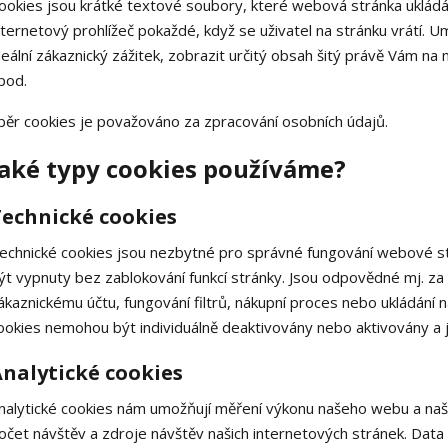
ookies jsou krátké textové soubory, které webová stránka ukládá 
nternetový prohlížeč pokaždé, když se uživatel na stránku vrátí. U
deální zákaznický zážitek, zobrazit určitý obsah šitý právě Vám n
pod.
běr cookies je považováno za zpracování osobních údajů.
Jaké typy cookies používáme?
Technické cookies
echnické cookies jsou nezbytné pro správné fungování webové str
ýt vypnuty bez zablokování funkcí stránky. Jsou odpovědné mj. za 
ákaznickému účtu, fungování filtrů, nákupní proces nebo ukládání
ookies nemohou být individuálně deaktivovány nebo aktivovány a j
nalytické cookies
nalytické cookies nám umožňují měření výkonu našeho webu a naši
očet návštěv a zdroje návštěv našich internetových stránek. Dat