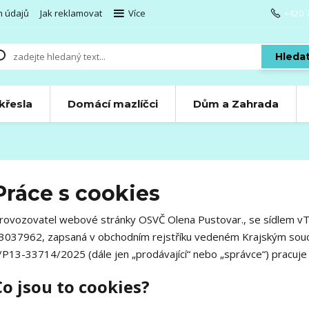
h údajů
Jak reklamovat
Více
+420 
Hleda
 křesla
Domácí mazlíčci
Dům a Zahrada
Práce s cookies
rovozovatel webové stránky OSVČ Olena Pustovar., se sídlem vTul
3037962, zapsaná v obchodním rejstříku vedeném Krajským sou
/P13-33714/2025 (dále jen „prodávající“ nebo „správce“) pracuje
Co jsou to cookies?