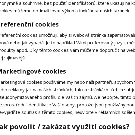
nonymně a souhrnně, bez použití identifikátorů, které ukazují na 
ookies můžeme optimalizovat výkon a funkčnost našich stránek.
referenční cookies
referenční cookies umožňují, aby si webová stránka zapamatovala
hová nebo jak vypadá. Je to například Vámi preferovaný jazyk, mě
rodukty apod. Díky těmto cookies Vám můžeme doporučit na webu
ejzajímavější.
Marketingové cookies
arketingové cookies používáme my nebo naši partneři, abychom V
ebo reklamy jak na našich stránkách, tak na stránkách třetích subj
seudonymizovaného profilu dle Vašich zájmů. Ale nebojte, tímto p
ezprostřední identifikace Vaší osoby, protože jsou používány p
evyjádříte souhlas s těmito cookies, neuvidíte v reklamních sděle
Jak povolit / zakázat využití cookies?