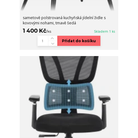
sametově polstrovaná kuchyňská jídelní židle s
kovovými nohami, tmavě šedá
1 400 Kč
/
ks
Skladem 1 ks
Přidat do košíku