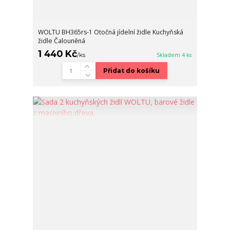
WOLTU BH365rs-1 Otočná jídelní židle Kuchyňská
židle Čalouněná
1 440 Kč
/
ks
Skladem 4 ks
Přidat do košíku