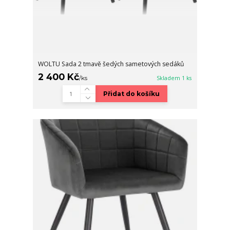
WOLTU Sada 2 tmavě šedých sametových sedáků
2 400 Kč
/
ks
Skladem 1 ks
Přidat do košíku