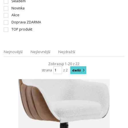
Skladem
Novinka
Akce
Doprava ZDARMA
TOP produkt
Nejnovější
Nejlevnější
Nejdražší
Zobrazuji 1-20 z 22
strana
z 2
další