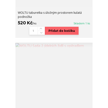
WOLTU taburetka s úložným prostorem kulatá
podnožka
520 Kč
/
ks
Skladem 1 ks
Přidat do košíku