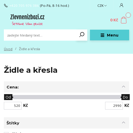
+420 705 976 386
(Po-Pá, 8-16 hod.)
CZK
0
0 Kč
Menu
Úvod
Židle a křesla
Židle a křesla
Cena:
Od
Do
Kč
Kč
Štítky