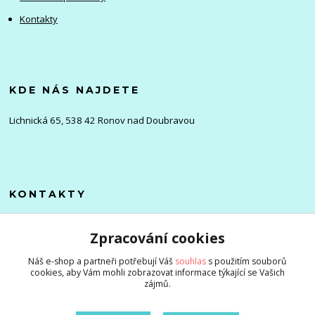
Kontakty
KDE NÁS NAJDETE
Lichnická 65, 538 42 Ronov nad Doubravou
KONTAKTY
Olena
Zpracování cookies
+420 705 976 386
(Po-Pá, 8-16 hod.)
Náš e-shop a partneři potřebují Váš
souhlas
s použitím souborů
cookies, aby Vám mohli zobrazovat informace týkající se Vašich
info@zlevnenizbozi.cz
zájmů.