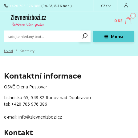
+420 705 976 386
(Po-Pá, 8-16 hod.)
CZK
0
0 Kč
Menu
Úvod
Kontakty
Kontaktní informace
OSVČ Olena Pustovar
Lichnická 65, 548 32 Ronov nad Doubravou
tel: +420 705 976 386
e-mail: info@zlevnenizbozi.cz
Kontakt