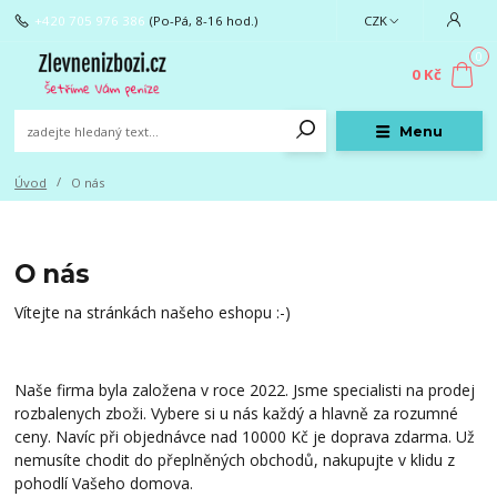
+420 705 976 386
(Po-Pá, 8-16 hod.)
CZK
0
0 Kč
Menu
Úvod
O nás
O nás
Vítejte na stránkách našeho eshopu :-)
Naše firma byla založena v roce 2022. Jsme specialisti na prodej
rozbalenych zboži. Vybere si u nás každý a hlavně za rozumné
ceny. Navíc při objednávce nad 10000 Kč je doprava zdarma. Už
nemusíte chodit do přeplněných obchodů, nakupujte v klidu z
pohodlí Vašeho domova.