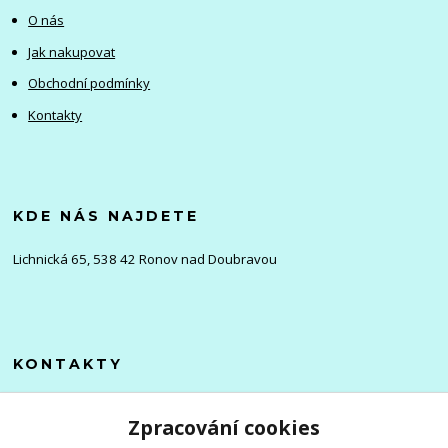
O nás
Jak nakupovat
Obchodní podmínky
Kontakty
KDE NÁS NAJDETE
Lichnická 65, 538 42 Ronov nad Doubravou
KONTAKTY
Olena
Zpracování cookies
+420 705 976 386
(Po-Pá, 8-16 hod.)