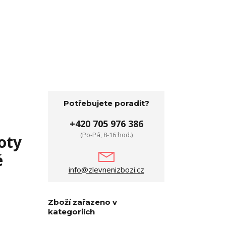
Potřebujete poradit?
+420 705 976 386
(Po-Pá, 8-16 hod.)
oty
é
info@zlevnenizbozi.cz
Zboží zařazeno v
kategoriích