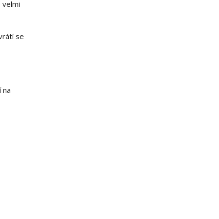
 velmi
vrátí se
í na