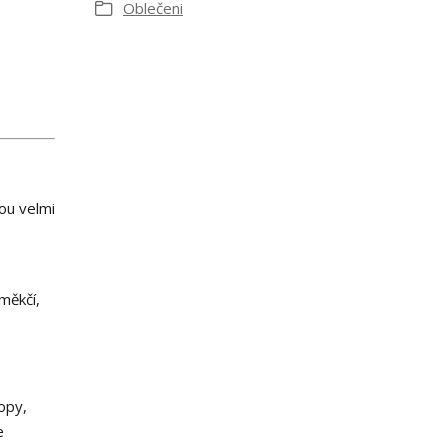
Oblečeni
sou velmi
měkčí,
opy,
e