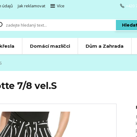
h údajů
Jak reklamovat
Více
+420 
Hleda
 křesla
Domácí mazlíčci
Dům a Zahrada
S
te 7/8 vel.S