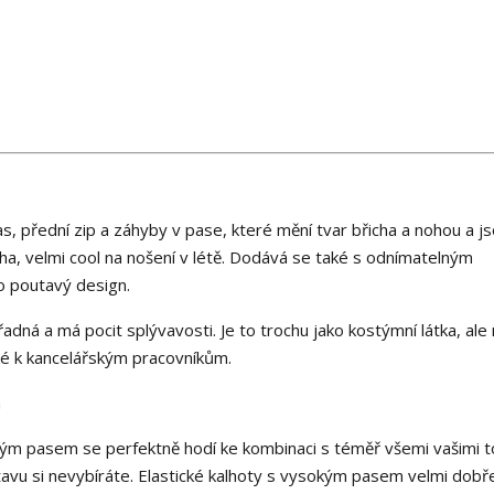
s, přední zip a záhyby v pase, které mění tvar břicha a nohou a j
ha, velmi cool na nošení v létě. Dodává se také s odnímatelným
o poutavý design.
adná a má pocit splývavosti. Je to trochu jako kostýmní látka, ale 
ké k kancelářským pracovníkům.
h
m pasem se perfektně hodí ke kombinaci s téměř všemi vašimi t
tavu si nevybíráte. Elastické kalhoty s vysokým pasem velmi dobř