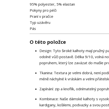
95% polyester, 5% elastan
Pokyny pro péči
Praní v pračce
Typ uzávěru
Pás
O této položce
Design: Tyto široké kalhoty mají pružný pa
odolné vůči postavě. Délka 9/10, volná no
popruhem, který lze zavázat do mašle pr
Tkanina: Textura je velmi dobrá, není podř
méně náchylné k vráskám a velmi přátels
Zapínání: zip a knoflík, odnímatelný popru
Kombinace: Naše dámské kalhoty s vysoký
kardigany, košilemi, podvazky a svou pos