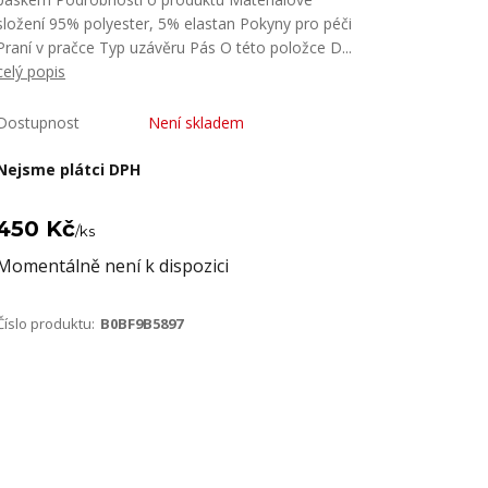
složení 95% polyester, 5% elastan Pokyny pro péči
Praní v pračce Typ uzávěru Pás O této položce D...
celý popis
Dostupnost
Není skladem
Nejsme plátci DPH
450 Kč
/
ks
Momentálně není k dispozici
Číslo produktu:
B0BF9B5897