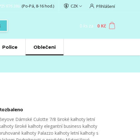
705 976 386
(Po-Pá, 8-16 hod.)
CZK
Přihlášení
0
ks
za
0 Kč
t
Police
Oblečeni
Rozbaleno
Beyove Dámské Culotte 7/8 široké kalhoty letní
kalhoty široké kalhoty elegantní business kalhoty
pruhované kalhoty Palazzo kalhoty letní kalhoty s
páskem Podrobnosti o produktu Materiálové