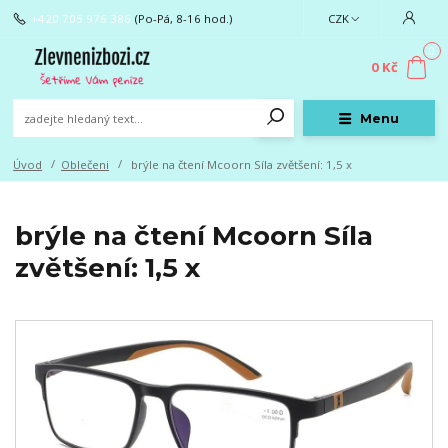
+420 705 976 386
(Po-Pá, 8-16 hod.)
CZK
0
0 Kč
Menu
Úvod
Oblečeni
brýle na čtení Mcoorn Síla zvětšení: 1,5 x
brýle na čtení Mcoorn Síla
zvětšení: 1,5 x