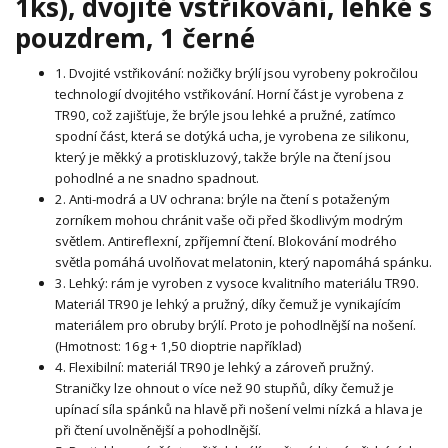
1ks), dvojité vstřikování, lehké s
pouzdrem, 1 černé
1. Dvojité vstřikování: nožičky brýlí jsou vyrobeny pokročilou
technologií dvojitého vstřikování. Horní část je vyrobena z
TR90, což zajišťuje, že brýle jsou lehké a pružné, zatímco
spodní část, která se dotýká ucha, je vyrobena ze silikonu,
který je měkký a protiskluzový, takže brýle na čtení jsou
pohodlné a ne snadno spadnout.
2. Anti-modrá a UV ochrana: brýle na čtení s potaženým
zorníkem mohou chránit vaše oči před škodlivým modrým
světlem. Antireflexní, zpříjemní čtení. Blokování modrého
světla pomáhá uvolňovat melatonin, který napomáhá spánku.
3. Lehký: rám je vyroben z vysoce kvalitního materiálu TR90.
Materiál TR90 je lehký a pružný, díky čemuž je vynikajícím
materiálem pro obruby brýlí. Proto je pohodlnější na nošení.
(Hmotnost: 16g + 1,50 dioptrie například)
4. Flexibilní: materiál TR90 je lehký a zároveň pružný.
Straničky lze ohnout o více než 90 stupňů, díky čemuž je
upínací síla spánků na hlavě při nošení velmi nízká a hlava je
při čtení uvolněnější a pohodlnější.