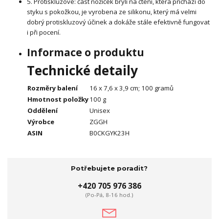
5. Protiskluzové: část nožiček brýlí na čtení, která přichází do
styku s pokožkou, je vyrobena ze silikonu, který má velmi
dobrý protiskluzový účinek a dokáže stále efektivně fungovat
i při pocení.
Informace o produktu
Technické detaily
Rozměry balení
16 x 7,6 x 3,9 cm; 100 gramů
Hmotnost položky
100 g
Oddělení
Unisex
Výrobce
ZGGH
ASIN
‎B0CKGYK23H
Potřebujete poradit?
+420 705 976 386
(Po-Pá, 8-16 hod.)