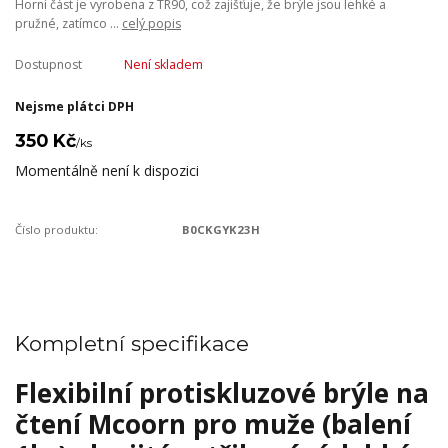
Horní část je vyrobena z TR90, což zajišťuje, že brýle jsou lehké a
pružné, zatímco ...
celý popis
Dostupnost
Není skladem
Nejsme plátci DPH
350 Kč
/
ks
Momentálně není k dispozici
Číslo produktu:
‎B0CKGYK23H
Kompletní specifikace
Flexibilní protiskluzové brýle na
čtení Mcoorn pro muže (balení