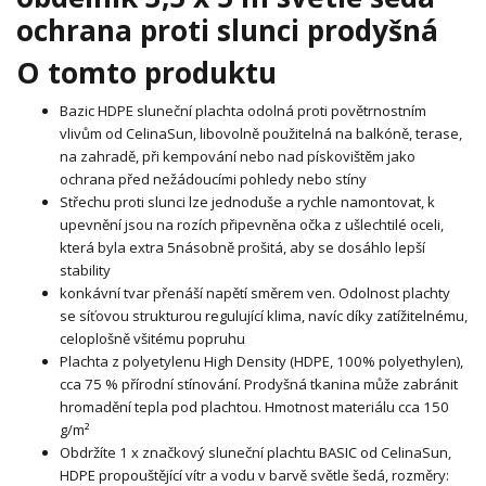
ochrana proti slunci prodyšná
O tomto produktu
Bazic HDPE sluneční plachta odolná proti povětrnostním
vlivům od CelinaSun, libovolně použitelná na balkóně, terase,
na zahradě, při kempování nebo nad pískovištěm jako
ochrana před nežádoucími pohledy nebo stíny
Střechu proti slunci lze jednoduše a rychle namontovat, k
upevnění jsou na rozích připevněna očka z ušlechtilé oceli,
která byla extra 5násobně prošitá, aby se dosáhlo lepší
stability
konkávní tvar přenáší napětí směrem ven. Odolnost plachty
se síťovou strukturou regulující klima, navíc díky zatížitelnému,
celoplošně všitému popruhu
Plachta z polyetylenu High Density (HDPE, 100% polyethylen),
cca 75 % přírodní stínování. Prodyšná tkanina může zabránit
hromadění tepla pod plachtou. Hmotnost materiálu cca 150
g/m²
Obdržíte 1 x značkový sluneční plachtu BASIC od CelinaSun,
HDPE propouštějící vítr a vodu v barvě světle šedá, rozměry: