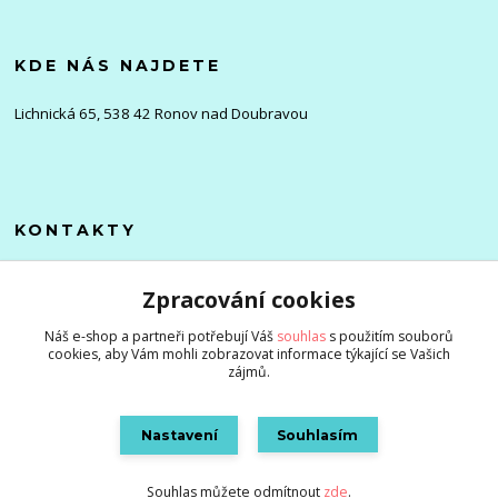
KDE NÁS NAJDETE
Lichnická 65, 538 42 Ronov nad Doubravou
KONTAKTY
Olena
Zpracování cookies
+420 705 976 386
(Po-Pá, 8-16 hod.)
Náš e-shop a partneři potřebují Váš
souhlas
s použitím souborů
cookies, aby Vám mohli zobrazovat informace týkající se Vašich
info@zlevnenizbozi.cz
zájmů.
Nastavení
Souhlasím
Souhlas můžete odmítnout
zde
.