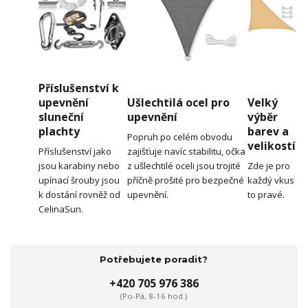
Příslušenství k
upevnění
Ušlechtilá ocel pro
Velký
sluneční
upevnění
výběr
plachty
barev a
Popruh po celém obvodu
velikostí
Příslušenství jako
zajišťuje navíc stabilitu, očka
jsou karabiny nebo
z ušlechtilé oceli jsou trojité
Zde je pro
upínací šrouby jsou
příčně prošité pro bezpečné
každý vkus
k dostání rovněž od
upevnění.
to pravé.
CelinaSun.
Potřebujete poradit?
+420 705 976 386
(Po-Pá, 8-16 hod.)