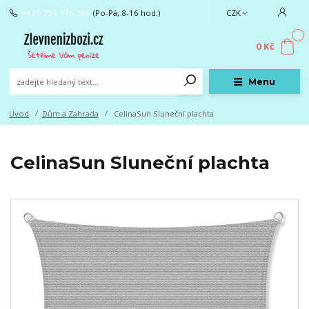
+420 705 976 386
(Po-Pá, 8-16 hod.)
CZK
0
0 Kč
Menu
Úvod
Dům a Zahrada
CelinaSun Sluneční plachta
CelinaSun Sluneční plachta