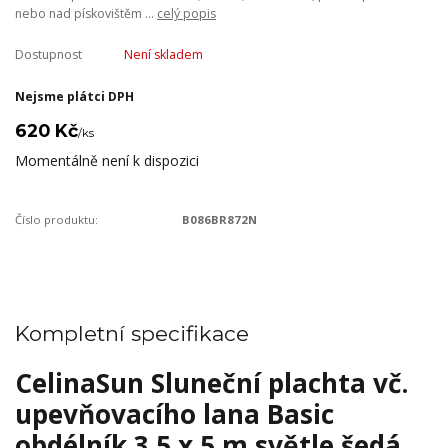
nebo nad pískovištěm ...
celý popis
Dostupnost
Není skladem
Nejsme plátci DPH
620 Kč
/
ks
Momentálně není k dispozici
Číslo produktu:
‎B086BR872N
Kompletní specifikace
CelinaSun Sluneční plachta vč.
upevňovacího lana Basic
obdélník 3,5 x 5 m světle šedá