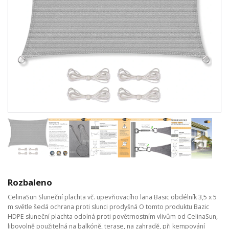
Rozbaleno
CelinaSun Sluneční plachta vč. upevňovacího lana Basic obdélník 3,5 x 5
m světle šedá ochrana proti slunci prodyšná O tomto produktu Bazic
HDPE sluneční plachta odolná proti povětrnostním vlivům od CelinaSun,
libovolně použitelná na balkóně, terase, na zahradě, při kempování