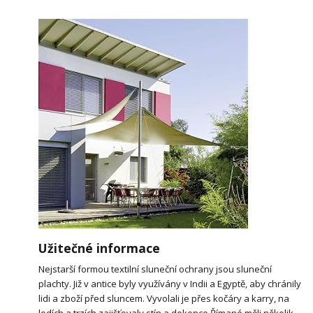
Užitečné informace
Nejstarší formou textilní sluneční ochrany jsou sluneční
plachty. Již v antice byly využívány v Indii a Egyptě, aby chránily
lidi a zboží před sluncem. Vyvolali je přes kočáry a karry, na
lodích a trzích zajišťovaly stín a dokonce Římané měli několik