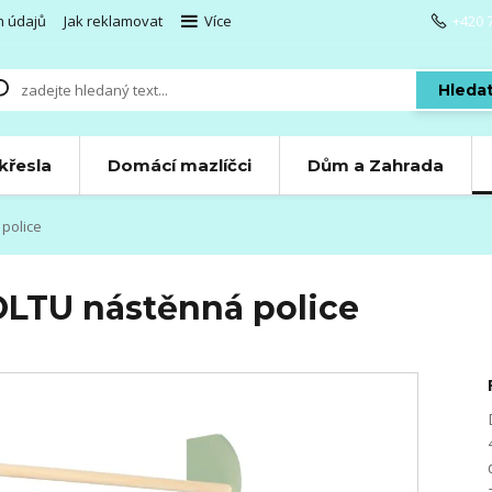
h údajů
Jak reklamovat
Více
+420 
Hleda
 křesla
Domácí mazlíčci
Dům a Zahrada
police
LTU nástěnná police