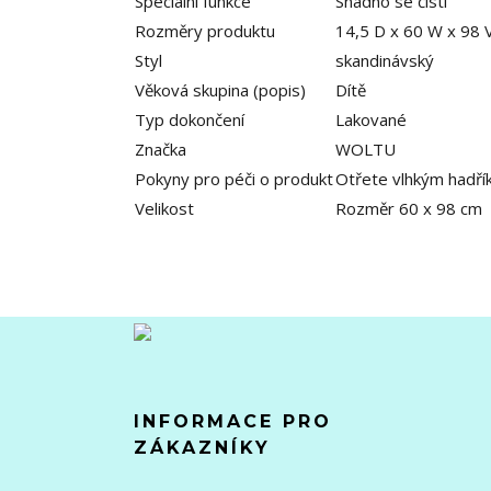
Speciální funkce
Snadno se čistí
Rozměry produktu
14,5 D x 60 W x 98 
Styl
skandinávský
Věková skupina (popis)
Dítě
Typ dokončení
Lakované
Značka
WOLTU
Pokyny pro péči o produkt
Otřete vlhkým hadř
Velikost
Rozměr 60 x 98 cm
INFORMACE PRO
ZÁKAZNÍKY