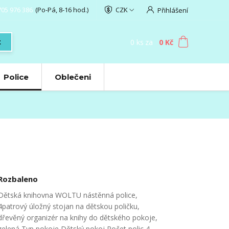
705 976 386
(Po-Pá, 8-16 hod.)
CZK
Přihlášení
0
ks
za
0 Kč
t
Police
Oblečeni
Rozbaleno
Dětská knihovna WOLTU nástěnná police,
4patrový úložný stojan na dětskou poličku,
dřevěný organizér na knihy do dětského pokoje,
zelená Typ pokoje Dětský pokoj Počet polic 4