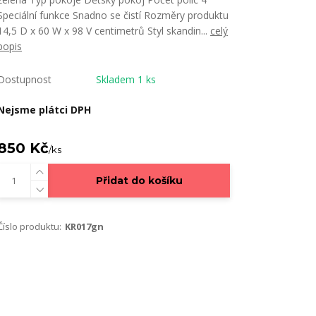
Speciální funkce Snadno se čistí Rozměry produktu
14,5 D x 60 W x 98 V centimetrů Styl skandin...
celý
popis
Dostupnost
Skladem 1 ks
Nejsme plátci DPH
850 Kč
/
ks
Přidat do košíku
Číslo produktu:
KR017gn