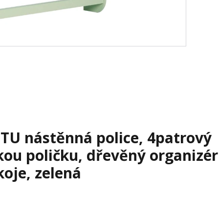
U nástěnná police, 4patrový
kou poličku, dřevěný organizér
oje, zelená