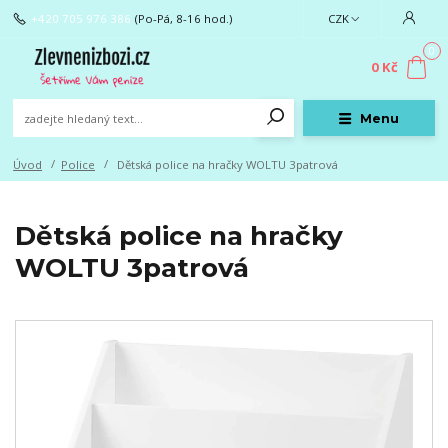
+420 705 976 386
(Po-Pá, 8-16 hod.)
CZK
0
0 Kč
Menu
Úvod
Police
Dětská police na hračky WOLTU 3patrová
Dětská police na hračky
WOLTU 3patrová