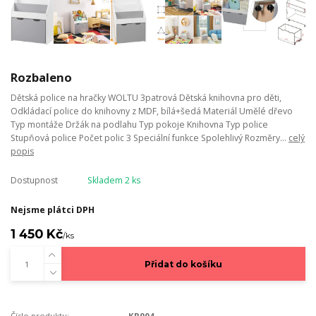
Rozbaleno
Dětská police na hračky WOLTU 3patrová Dětská knihovna pro děti,
Odkládací police do knihovny z MDF, bílá+šedá Materiál Umělé dřevo
Typ montáže Držák na podlahu Typ pokoje Knihovna Typ police
Stupňová police Počet polic 3 Speciální funkce Spolehlivý Rozměry...
celý
popis
Dostupnost
Skladem 2 ks
Nejsme plátci DPH
1 450 Kč
/
ks
Přidat do košíku
Číslo produktu:
KR004