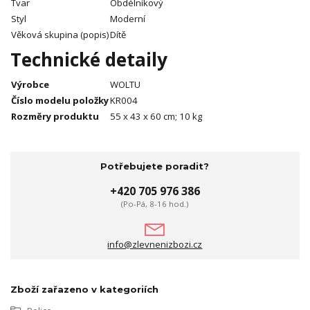
Tvar
Obdélníkový
Styl
Moderní
Věková skupina (popis)
Dítě
Technické detaily
Výrobce
WOLTU
Číslo modelu položky
KR004
Rozměry produktu
55 x 43 x 60 cm; 10 kg
Potřebujete poradit?
+420 705 976 386
(Po-Pá, 8-16 hod.)
info@zlevnenizbozi.cz
Zboží zařazeno v kategoriích