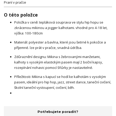
Praní v pračce
O této položce
Položka v ceně: tepláková souprava ve stylu hip hopu se
zkrácenou mikinou a jogger kalhotami. vhodné pro 4-18 let,
výška: 100-180cm
Materiál: polyester a bavlna, které jsou šetrné k pokožce a
příjemné. lze prát v pračce, snadná údržba.
Zdůraznění designu: Mikina s žebrovanými manžetami,
kalhoty s vysokým elastickým pasem mají 2 boční kapsy,
rozepínání nohavic pomocí šňůrky je nastavitelné.
Příležitosti: Mikina s kapucí se hodí ke kalhotám s vysokým
pasem, ideální pro hip hop, jazz, street dance, taneční cvičení,
školní taneční vystoupení, cvičení, běh.
Potřebujete poradit?