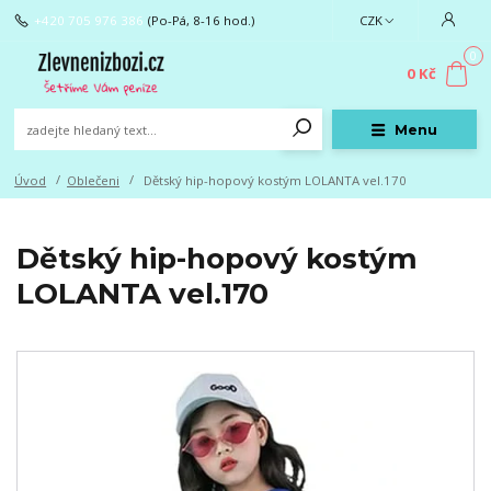
+420 705 976 386
(Po-Pá, 8-16 hod.)
CZK
0
0 Kč
Menu
Úvod
Oblečeni
Dětský hip-hopový kostým LOLANTA vel.170
Dětský hip-hopový kostým
LOLANTA vel.170