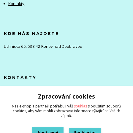
Kontakty
KDE NÁS NAJDETE
Lichnická 65, 538 42 Ronov nad Doubravou
KONTAKTY
Olena
Zpracování cookies
+420 705 976 386
(Po-Pá, 8-16 hod.)
Náš e-shop a partneři potřebují Váš
souhlas
s použitím souborů
cookies, aby Vám mohli zobrazovat informace týkající se Vašich
info@zlevnenizbozi.cz
zájmů.
Nastavení
Souhlasím