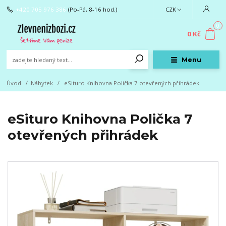
+420 705 976 386
(Po-Pá, 8-16 hod.)
CZK
0
0 Kč
Menu
Úvod
Nábytek
eSituro Knihovna Polička 7 otevřených přihrádek
eSituro Knihovna Polička 7
otevřených přihrádek