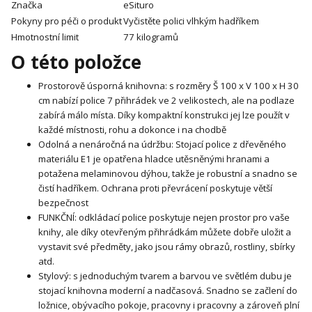
Značka
eSituro
Pokyny pro péči o produkt
Vyčistěte polici vlhkým hadříkem
Hmotnostní limit
77 kilogramů
O této položce
Prostorově úsporná knihovna: s rozměry Š 100 x V 100 x H 30
cm nabízí police 7 přihrádek ve 2 velikostech, ale na podlaze
zabírá málo místa. Díky kompaktní konstrukci jej lze použít v
každé místnosti, rohu a dokonce i na chodbě
Odolná a nenáročná na údržbu: Stojací police z dřevěného
materiálu E1 je opatřena hladce utěsněnými hranami a
potažena melaminovou dýhou, takže je robustní a snadno se
čistí hadříkem. Ochrana proti převrácení poskytuje větší
bezpečnost
FUNKČNÍ: odkládací police poskytuje nejen prostor pro vaše
knihy, ale díky otevřeným přihrádkám můžete dobře uložit a
vystavit své předměty, jako jsou rámy obrazů, rostliny, sbírky
atd.
Stylový: s jednoduchým tvarem a barvou ve světlém dubu je
stojací knihovna moderní a nadčasová. Snadno se začlení do
ložnice, obývacího pokoje, pracovny i pracovny a zároveň plní