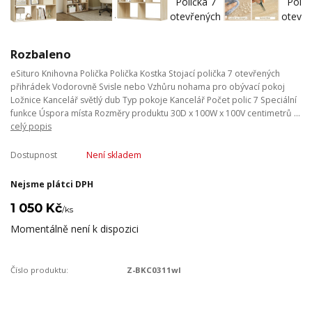
Rozbaleno
eSituro Knihovna Polička Polička Kostka Stojací polička 7 otevřených
přihrádek Vodorovně Svisle nebo Vzhůru nohama pro obývací pokoj
Ložnice Kancelář světlý dub Typ pokoje Kancelář Počet polic 7 Speciální
funkce Úspora místa Rozměry produktu 30D x 100W x 100V centimetrů ...
celý popis
Dostupnost
Není skladem
Nejsme plátci DPH
1 050 Kč
/
ks
Momentálně není k dispozici
Číslo produktu:
Z-BKC0311wl