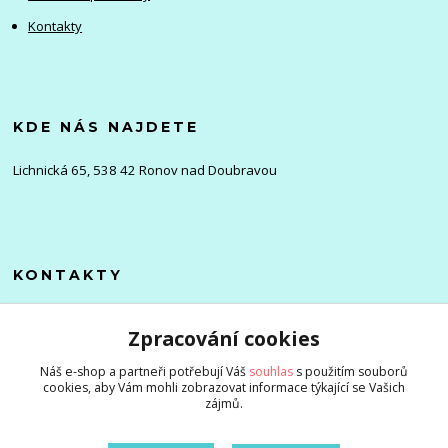
Kontakty
KDE NÁS NAJDETE
Lichnická 65, 538 42 Ronov nad Doubravou
KONTAKTY
Olena
Zpracování cookies
+420 705 976 386
(Po-Pá, 8-16 hod.)
Náš e-shop a partneři potřebují Váš
souhlas
s použitím souborů
cookies, aby Vám mohli zobrazovat informace týkající se Vašich
info@zlevnenizbozi.cz
zájmů.