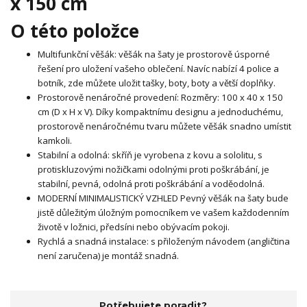
x 150 cm
O této položce
Multifunkční věšák: věšák na šaty je prostorově úsporné
řešení pro uložení vašeho oblečení. Navíc nabízí 4 police a
botník, zde můžete uložit tašky, boty, boty a větší doplňky.
Prostorově nenáročné provedení: Rozměry: 100 x 40 x 150
cm (D x H x V). Díky kompaktnímu designu a jednoduchému,
prostorově nenáročnému tvaru můžete věšák snadno umístit
kamkoli.
Stabilní a odolná: skříň je vyrobena z kovu a sololitu, s
protiskluzovými nožičkami odolnými proti poškrábání, je
stabilní, pevná, odolná proti poškrábání a voděodolná.
MODERNÍ MINIMALISTICKÝ VZHLED Pevný věšák na šaty bude
jistě důležitým úložným pomocníkem ve vašem každodenním
životě v ložnici, předsíni nebo obývacím pokoji.
Rychlá a snadná instalace: s přiloženým návodem (angličtina
není zaručena) je montáž snadná.
Potřebujete poradit?