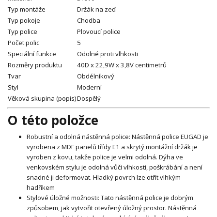
Typ montáže
Držák na zeď
Typ pokoje
Chodba
Typ police
Plovoucí police
Počet polic
5
Speciální funkce
Odolné proti vlhkosti
Rozměry produktu
40D x 22,9W x 3,8V centimetrů
Tvar
Obdélníkový
Styl
Moderní
Věková skupina (popis)
Dospělý
O této položce
Robustní a odolná nástěnná police: Nástěnná police EUGAD je
vyrobena z MDF panelů třídy E1 a skrytý montážní držák je
vyroben z kovu, takže police je velmi odolná. Dýha ve
venkovském stylu je odolná vůči vlhkosti, poškrábání a není
snadné ji deformovat. Hladký povrch lze otřít vlhkým
hadříkem
Stylové úložné možnosti: Tato nástěnná police je dobrým
způsobem, jak vytvořit otevřený úložný prostor. Nástěnná