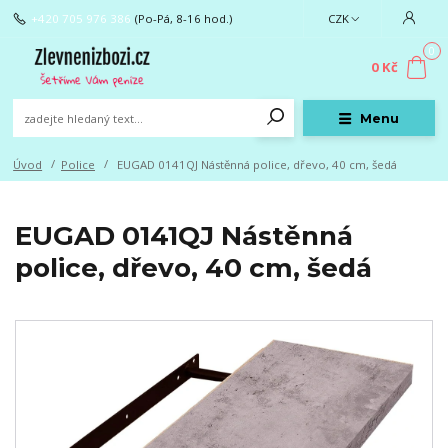
+420 705 976 386
(Po-Pá, 8-16 hod.)
CZK
0
0 Kč
Menu
Úvod
Police
EUGAD 0141QJ Nástěnná police, dřevo, 40 cm, šedá
EUGAD 0141QJ Nástěnná
police, dřevo, 40 cm, šedá