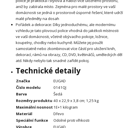
police je praktická i stylová a nabízí více úložného prostoru,
aniž by zabírala místo. Zejména pro malé prostory ve vaší
domácnosti se jedná o prostorově úsporné řešení, které udrží
malé předměty na dosah
Pořádek a dekorace: Díky jednoduchému, ale modernímu
vzhledu je tato plovoucí police vhodná do jakékoli místnosti
ve vaší domácnosti, včetně obývacího pokoje, ložnice,
koupelny, chodby nebo kuchyně. Můžete jej použít
samostatně nebo zkombinovat více částí pro uložení knih,
dekorací, rámů na obrazy, CD, DVD, květináčů, uměleckých děl
atd. Nikdy nebylo tak snadné zařídit pokoj.
Technické detaily
Značka
EUGAD
Číslo modelu
0141QJ
Barva
Šedá
Rozměry produktu
40 x 22,9 x 3,8 cm; 1,25 kg
Maximální nosnost
1E+1 kilogram
Materiál
Dřevo
Speciální funkce
Odolné proti vlhkosti
Výrobce
EUGAD