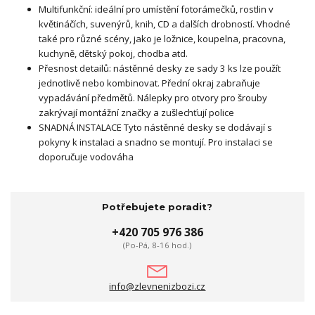
Multifunkční: ideální pro umístění fotorámečků, rostlin v
květináčích, suvenýrů, knih, CD a dalších drobností. Vhodné
také pro různé scény, jako je ložnice, koupelna, pracovna,
kuchyně, dětský pokoj, chodba atd.
Přesnost detailů: nástěnné desky ze sady 3 ks lze použít
jednotlivě nebo kombinovat. Přední okraj zabraňuje
vypadávání předmětů. Nálepky pro otvory pro šrouby
zakrývají montážní značky a zušlechťují police
SNADNÁ INSTALACE Tyto nástěnné desky se dodávají s
pokyny k instalaci a snadno se montují. Pro instalaci se
doporučuje vodováha
Potřebujete poradit?
+420 705 976 386
(Po-Pá, 8-16 hod.)
info@zlevnenizbozi.cz