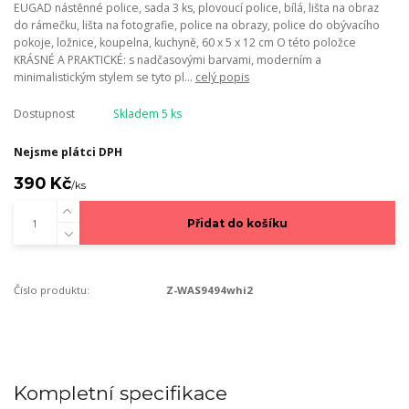
EUGAD nástěnné police, sada 3 ks, plovoucí police, bílá, lišta na obraz
do rámečku, lišta na fotografie, police na obrazy, police do obývacího
pokoje, ložnice, koupelna, kuchyně, 60 x 5 x 12 cm O této položce
KRÁSNÉ A PRAKTICKÉ: s nadčasovými barvami, moderním a
minimalistickým stylem se tyto pl...
celý popis
Dostupnost
Skladem 5 ks
Nejsme plátci DPH
390 Kč
/
ks
Přidat do košíku
Číslo produktu:
Z-WAS9494whi2
Kompletní specifikace