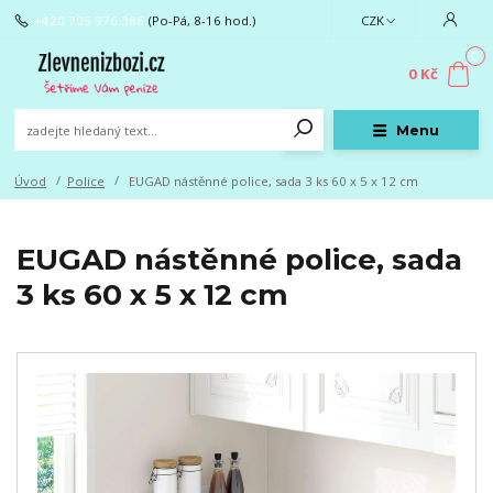
+420 705 976 386
(Po-Pá, 8-16 hod.)
CZK
0
0 Kč
Menu
Úvod
Police
EUGAD nástěnné police, sada 3 ks 60 x 5 x 12 cm
EUGAD nástěnné police, sada
3 ks 60 x 5 x 12 cm