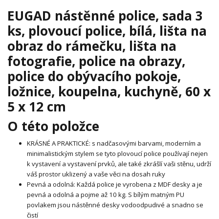
EUGAD nástěnné police, sada 3
ks, plovoucí police, bílá, lišta na
obraz do rámečku, lišta na
fotografie, police na obrazy,
police do obývacího pokoje,
ložnice, koupelna, kuchyně, 60 x
5 x 12 cm
O této položce
KRÁSNÉ A PRAKTICKÉ: s nadčasovými barvami, moderním a
minimalistickým stylem se tyto plovoucí police používají nejen
k vystavení a vystavení prvků, ale také zkrášlí vaši stěnu, udrží
váš prostor uklizený a vaše věci na dosah ruky
Pevná a odolná: Každá police je vyrobena z MDF desky a je
pevná a odolná a pojme až 10 kg. S bílým matným PU
povlakem jsou nástěnné desky vodoodpudivé a snadno se
čistí