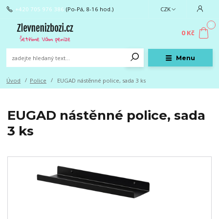
+420 705 976 386
(Po-Pá, 8-16 hod.)
CZK
0
0 Kč
Menu
Úvod
Police
EUGAD nástěnné police, sada 3 ks
EUGAD nástěnné police, sada
3 ks