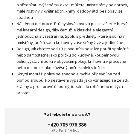
a přednímu zvýšenému okraji můžete umístit rámy na obrazy,
malé rostliny v květináčích, knihy, ozdoby atd. bez obav, že
spadnou
Nástěnná dekorace: Průmyslová kovová police v černé barvě
má ​​lineární design, díky čemuž je klasická a elegantní,
jednoduchá a všestranná. Spolu s předměty, které jsou na ní
umístěny, udělá sada knihovny vaše stěny živé a jedinečné
Design, jak chcete: sadu 3 plovoucích polic lze použít společně
nebo samostatně jako poličku do kuchyně, koupelnovou
polici, výstavní polici v obývacím pokoji, knihovnu v pracovně
nebo dokonce jako závěsný noční stolek v ložnici
Skrytá montáž: police se snadno a rychle připevní na zeď
pomocí šroubů. Po sestavení vypadá jako vznášející se ze zdi,
krásný a prostorově úsporný, ideální do rohů nebo malých
prostor
Potřebujete poradit?
+420 705 976 386
(Po-Pá, 8-16 hod.)