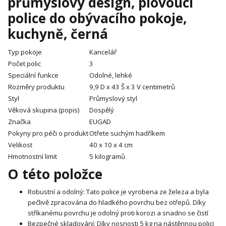
průmyslový design, plovoucí
police do obývacího pokoje,
kuchyně, černá
Typ pokoje
Kancelář
Počet polic
3
Speciální funkce
Odolné, lehké
Rozměry produktu
9,9 D x 43 Š x 3 V centimetrů
Styl
Průmyslový styl
Věková skupina (popis)
Dospělý
Značka
EUGAD
Pokyny pro péči o produkt
Otřete suchým hadříkem
Velikost
40 x 10 x 4 cm
Hmotnostní limit
5 kilogramů
O této položce
Robustní a odolný: Tato police je vyrobena ze železa a byla
pečlivě zpracována do hladkého povrchu bez otřepů. Díky
stříkanému povrchu je odolný proti korozi a snadno se čistí
Bezpečné skladování: Díky nosnosti 5 kg na nástěnnou polici