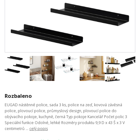
Rozbaleno
EUGAD nástěnné police, sada 3 ks, police na zeď, kovová závěsná
police, plovoucí police, průmyslový design, plovoucí police do
obývacího pokoje, kuchyně, černá Typ pokoje Kancelář Počet polic 3
Speciální funkce Odolné, lehké Rozměry produktu 9,9 D x 43 Š x 3 V
centimetrů ...
celý popis