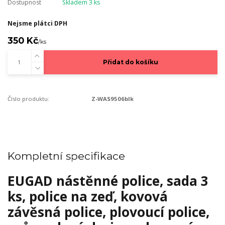
Dostupnost
Skladem 3 ks
Nejsme plátci DPH
350 Kč
/
ks
Přidat do košíku
Číslo produktu:
Z-WAS9506blk
Kompletní specifikace
EUGAD nástěnné police, sada 3
ks, police na zeď, kovová
závěsná police, plovoucí police,