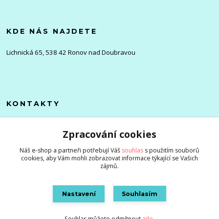
KDE NÁS NAJDETE
Lichnická 65, 538 42 Ronov nad Doubravou
KONTAKTY
Olena
Zpracování cookies
+420 705 976 386
(Po-Pá, 8-16 hod.)
Náš e-shop a partneři potřebují Váš
souhlas
s použitím souborů
cookies, aby Vám mohli zobrazovat informace týkající se Vašich
info@zlevnenizbozi.cz
zájmů.
Nastavení
Souhlasím
Souhlas můžete odmítnout
zde
.