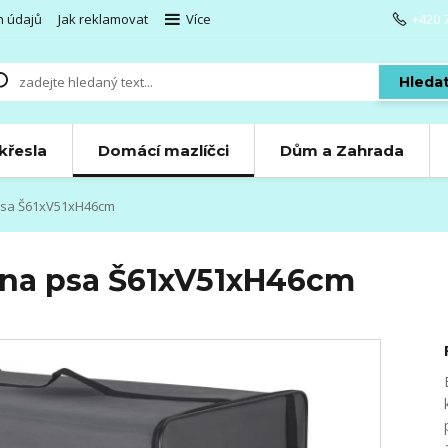
h údajů
Jak reklamovat
Více
+420 
Hleda
 křesla
Domácí mazlíčci
Dům a Zahrada
psa Š61xV51xH46cm
 na psa Š61xV51xH46cm