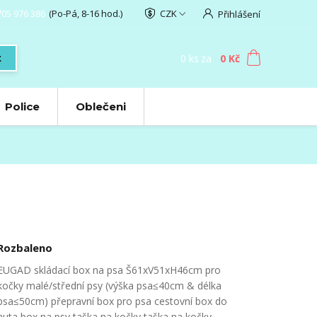
705 976 386
(Po-Pá, 8-16 hod.)
CZK
Přihlášení
0
ks
za
0 Kč
t
Police
Oblečeni
Rozbaleno
EUGAD skládací box na psa Š61xV51xH46cm pro
kočky malé/střední psy (výška psa≤40cm & délka
psa≤50cm) přepravní box pro psa cestovní box do
auta box na psy taška na kočky taška na kočky