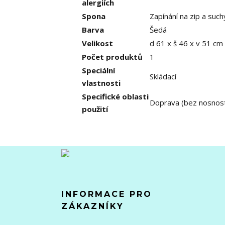
alergiích
Spona
Zapínání na zip a such
Barva
Šedá
Velikost
d 61 x š 46 x v 51 cm
Počet produktů
1
Speciální
Skládací
vlastnosti
Specifické oblasti
Doprava (bez nosnost
použití
INFORMACE PRO
ZÁKAZNÍKY