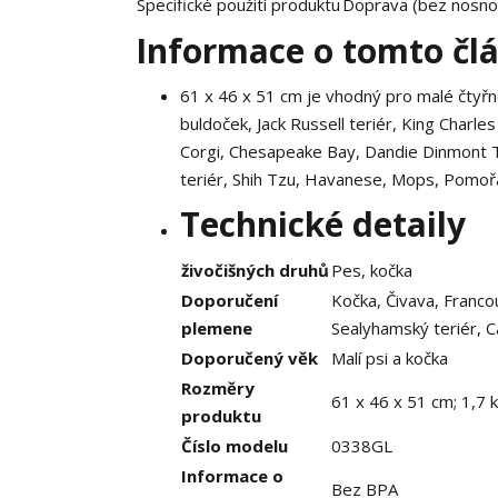
Specifické použití produktu
Doprava (bez nosnos
Informace o tomto čl
61 x 46 x 51 cm je vhodný pro malé čtyř
buldoček, Jack Russell teriér, King Charles
Corgi, Chesapeake Bay, Dandie Dinmont Ter
teriér, Shih Tzu, Havanese, Mops, Pomořa
Technické detaily
živočišných druhů
Pes, kočka
Doporučení
Kočka, Čivava, Francou
plemene
Sealyhamský teriér, Ca
Doporučený věk
Malí psi a kočka
Rozměry
61 x 46 x 51 cm; 1,7 
produktu
Číslo modelu
0338GL
Informace o
Bez BPA