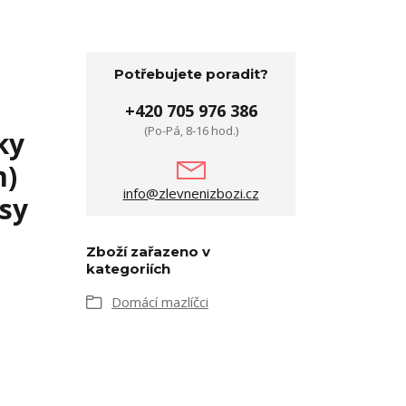
Potřebujete poradit?
+420 705 976 386
(Po-Pá, 8-16 hod.)
ky
m)
info@zlevnenizbozi.cz
psy
Zboží zařazeno v
kategoriích
Domácí mazlíčci