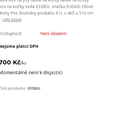
box na kočky šedá 0338GL značka EUGAD Cílové
druhy Pes Rozměry produktu 61L x 46Š x 51V cm
...
celý popis
Dostupnost
Není skladem
Nejsme plátci DPH
700 Kč
/
ks
Momentálně není k dispozici
Číslo produktu:
0338GL