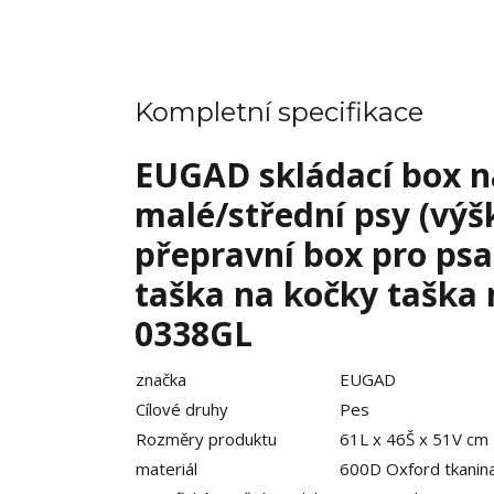
Kompletní specifikace
EUGAD skládací box 
malé/střední psy (vý
přepravní box pro psa
taška na kočky taška 
0338GL
značka
EUGAD
Cílové druhy
Pes
Rozměry produktu
61L x 46Š x 51V cm
materiál
600D Oxford tkanin