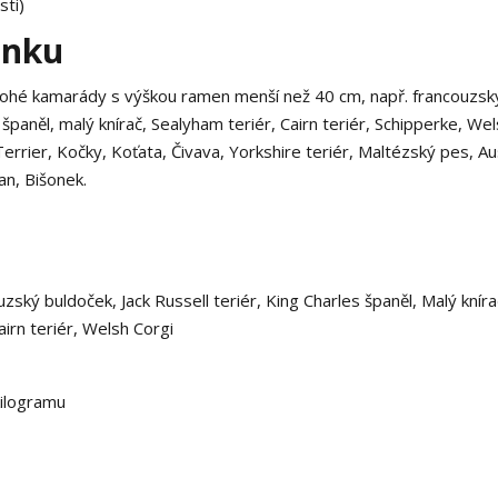
ti)
ánku
nohé kamarády s výškou ramen menší než 40 cm, např. francouzsk
 španěl, malý knírač, Sealyham teriér, Cairn teriér, Schipperke, We
rier, Kočky, Koťata, Čivava, Yorkshire teriér, Maltézský pes, Au
n, Bišonek.
zský buldoček, Jack Russell teriér, King Charles španěl, Malý kníra
irn teriér, Welsh Corgi
kilogramu