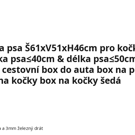
na psa Š61xV51xH46cm pro koč
ška psa≤40cm & délka psa≤50c
 cestovní box do auta box na 
na kočky box na kočky šedá
a a 3mm železný drát