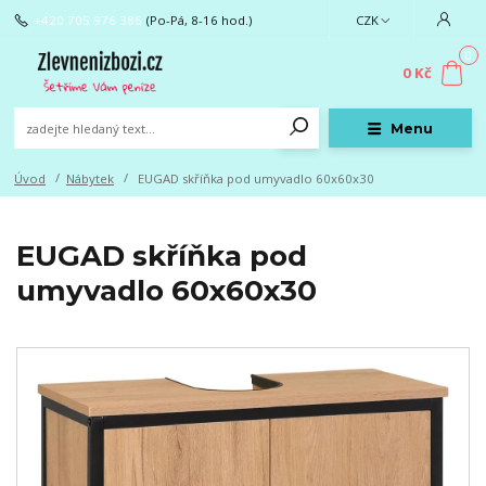
+420 705 976 386
(Po-Pá, 8-16 hod.)
CZK
0
0 Kč
Menu
Úvod
Nábytek
EUGAD skříňka pod umyvadlo 60x60x30
EUGAD skříňka pod
umyvadlo 60x60x30