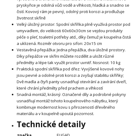
pryskyřice je odolná vůči vodě a vlhkosti, hladká a snadno se
čistí. Kovový rám je pevný, odolný proti korozi a prodlužuje
životnost skříně
Velký úložný prostor: Spodní skříňka plně využívá prostor pod
umyvadlem, do velikosti 60x60x30cm se vejdou produkty
péče o pleť, toaletní potřeby atd., díky čemuž je koupelna čistá
a uklizená. Rozměr otvoru pro sifon: 20x15 cm
Vestavěná přepážka: Jedna přepážka, dva úložné prostory.
Díky přepážce ve skříni můžete rozdělit a uložit různé
předměty a lépe tak využít prostor uvnitř. Nosnost: 10 kg
Praktická spodní skříňka pod dřez: Vyvýšené kovové nohy
jsou pevné a odolné proti korozi a zvyšují stabilitu skříňky;
Dvě madla a čtyři panty usnadňují otevírání a zavírání dveří,
které chrání předměty před prachem a vlhkostí
Snadná montáž, krásný: Označené díly a podrobné pokyny
usnadňují montáž tohoto koupelnového nábytku, který
kombinuje modernost kovu s přirozeností dřevěného
materiálu a v koupelně upoutá pozornost.
Technické detaily
značka
EUGAD