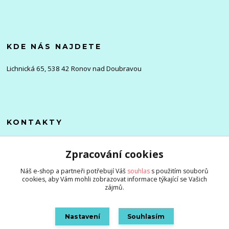
KDE NÁS NAJDETE
Lichnická 65, 538 42 Ronov nad Doubravou
KONTAKTY
Olena
Zpracování cookies
+420 705 976 386
(Po-Pá, 8-16 hod.)
Náš e-shop a partneři potřebují Váš
souhlas
s použitím souborů
cookies, aby Vám mohli zobrazovat informace týkající se Vašich
info@zlevnenizbozi.cz
zájmů.
Nastavení
Souhlasím