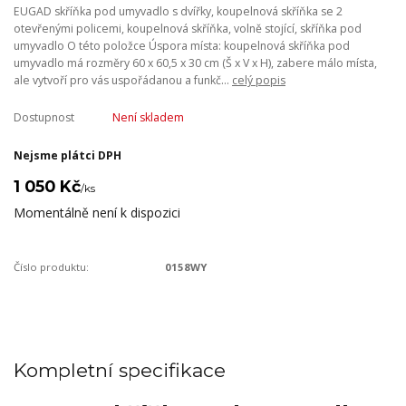
EUGAD skříňka pod umyvadlo s dvířky, koupelnová skříňka se 2
otevřenými policemi, koupelnová skříňka, volně stojící, skříňka pod
umyvadlo O této položce Úspora místa: koupelnová skříňka pod
umyvadlo má rozměry 60 x 60,5 x 30 cm (Š x V x H), zabere málo místa,
ale vytvoří pro vás uspořádanou a funkč...
celý popis
Dostupnost
Není skladem
Nejsme plátci DPH
1 050 Kč
/
ks
Momentálně není k dispozici
Číslo produktu:
0158WY
Kompletní specifikace