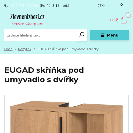
+420 705 976 386
(Po-Pá, 8-16 hod.)
CZK
0
0 Kč
Menu
Úvod
Nábytek
EUGAD skříňka pod umyvadlo s dvířky
EUGAD skříňka pod
umyvadlo s dvířky