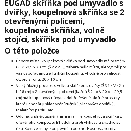
EUGAD skříňka pod umyvadlo s
dvířky, koupelnová skříňka se 2
otevřenými policemi,
koupelnová skříňka, volně
stojící, skříňka pod umyvadlo
O této položce
Úspora místa: koupelnová skříňka pod umyvadlo má rozměry
60 x 60,5 x 30 cm (Š x V x H), zabere málo místa, ale vytvoří pro
vás uspořádanou a funkční koupelnu. Vhodné pro velikost
otvoru sifonu: 20 x 10 cm
Velký úložný prostor: s velkou skříňkou s dvířky (Š 34 x V 42 x
H 28 cm) a 2 otevřenými policemi (každá Š 21 x V 20 x H 29,5
cm) má koupelnový nábytek dobře řešené úložné prostory,
které usnadňují skladování ručníků, vlasových doplňků,
toaletního papíru atd
Odolná: s plně utěsněnými hranami je koupelnová skříňka z
dřevěného kompozitu E1 odolná proti vlhkosti a snadno se
čistí. Kovové nohy jsou pevné a odolné. Nosnost: horní a