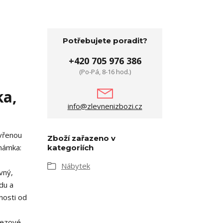
Potřebujete poradit?
+420 705 976 386
(Po-Pá, 8-16 hod.)
ka,
info@zlevnenizbozi.cz
avřenou
Zboží zařazeno v
známka:
kategoriích
Nábytek
vný,
du a
nosti od
dřezové