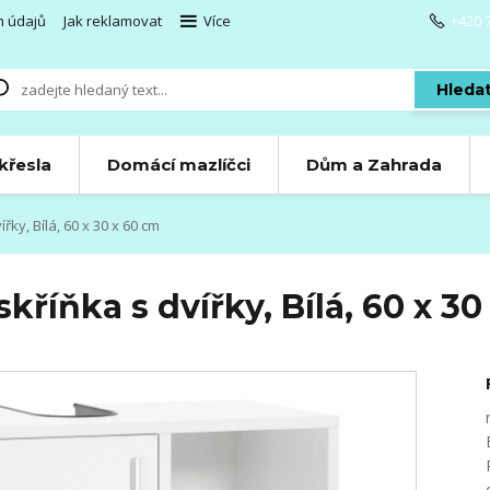
h údajů
Jak reklamovat
Více
+420 
Hleda
 křesla
Domácí mazlíčci
Dům a Zahrada
y, Bílá, 60 x 30 x 60 cm
íňka s dvířky, Bílá, 60 x 30