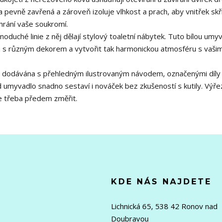
a pevně zavřená a zároveň izoluje vlhkost a prach, aby vnitřek skř
chrání vaše soukromí.
duché linie z něj dělají stylový toaletní nábytek. Tuto bílou umy
m s různým dekorem a vytvořit tak harmonickou atmosféru s vašim
je dodávána s přehledným ilustrovaným návodem, označenými díly
d umyvadlo snadno sestaví i nováček bez zkušeností s kutily. Výře
je třeba předem změřit.
KDE NÁS NAJDETE
Lichnická 65, 538 42 Ronov nad
Doubravou