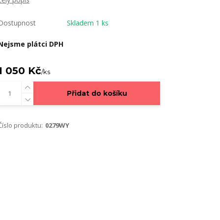
Dostupnost
Skladem 1 ks
Nejsme plátci DPH
1 050 Kč
/
ks
Přidat do košíku
Číslo produktu:
0279WY