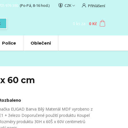
705 976 386
(Po-Pá, 8-16 hod.)
CZK
Přihlášení
0
ks
za
0 Kč
t
Police
Oblečeni
 x 60 cm
Rozbaleno
načka EUGAD Barva Bílý Materiál MDF vyrobeno z
E1 + železo Doporučené použití produktu Koupel
Rozměry produktu 30H x 60Š x 60V centimetrů
celý popis