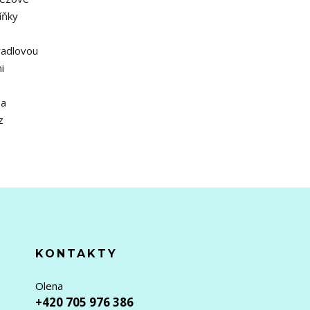
íňky
vadlovou
i
 a
z
KONTAKTY
Olena
+420 705 976 386