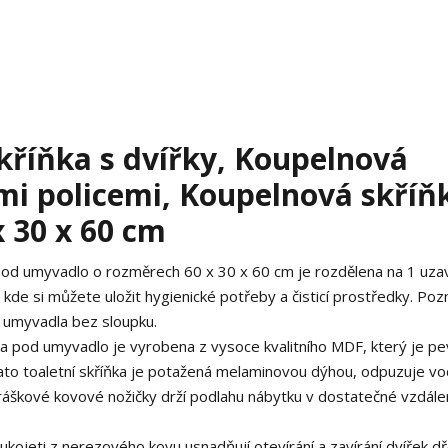
říňka s dvířky, Koupelnová
mi policemi, Koupelnová skříň
 x 30 x 60 cm
 pod umyvadlo o rozměrech 60 x 30 x 60 cm je rozdělena na 1 uz
, kde si můžete uložit hygienické potřeby a čisticí prostředky. Po
 umyvadla bez sloupku.
a pod umyvadlo je vyrobena z vysoce kvalitního MDF, který je pe
 Tato toaletní skříňka je potažená melaminovou dýhou, odpuzuje vo
práškové kovové nožičky drží podlahu nábytku v dostatečné vzdále
rukojeti z nerezového kovu usnadňují otevírání a zavírání dvířek 