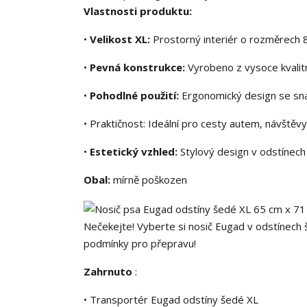
Vlastnosti produktu:
•
Velikost XL:
Prostorný interiér o rozměrech 8
•
Pevná konstrukce:
Vyrobeno z vysoce kvalitní
•
Pohodlné použití:
Ergonomický design se snad
• Praktičnost: Ideální pro cesty autem, návštěvy 
•
Estetický vzhled:
Stylový design v odstínech 
Obal:
mírně poškozen
Nečekejte! Vyberte si nosič Eugad v odstínech
podmínky pro přepravu!
Zahrnuto
:
• Transportér Eugad odstíny šedé XL