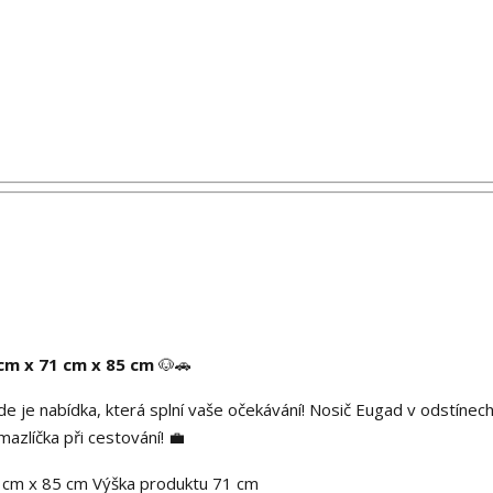
m x 71 cm x 85 cm
🐶🚗
de je nabídka, která splní vaše očekávání! Nosič Eugad v odstínec
mazlíčka při cestování! 💼