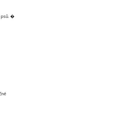
a psů. �
ečné