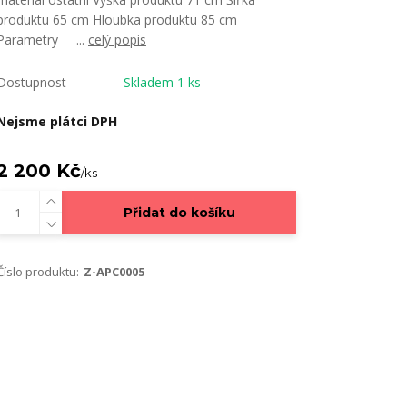
produktu 65 cm Hloubka produktu 85 cm
Parametry ...
celý popis
Dostupnost
Skladem 1 ks
Nejsme plátci DPH
2 200 Kč
/
ks
Přidat do košíku
Číslo produktu:
Z-APC0005