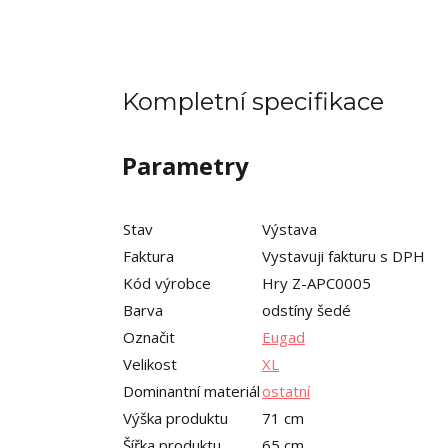
Kompletní specifikace
Parametry
Stav
Výstava
Faktura
Vystavuji fakturu s DPH
Kód výrobce
Hry Z-APC0005
Barva
odstíny šedé
Označit
Eugad
Velikost
XL
Dominantní materiál
ostatní
Výška produktu
71 cm
Šířka produktu
65 cm