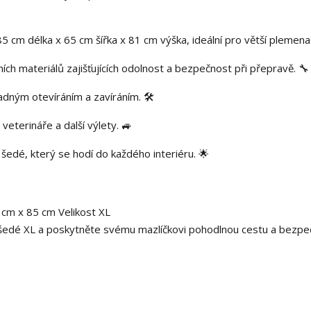
5 cm délka x 65 cm šířka x 81 cm výška, ideální pro větší plemen
ch materiálů zajišťujících odolnost a bezpečnost při přepravě. 🔧
ným otevíráním a zavíráním. 🛠️
veterináře a další výlety. 🚙
šedé, který se hodí do každého interiéru. 🌟
 šedé XL a poskytněte svému mazlíčkovi pohodlnou cestu a bezp