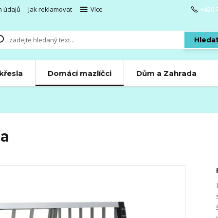
h údajů
Jak reklamovat
Více
+420 
Hleda
 křesla
Domácí mazlíčci
Dům a Zahrada
sa