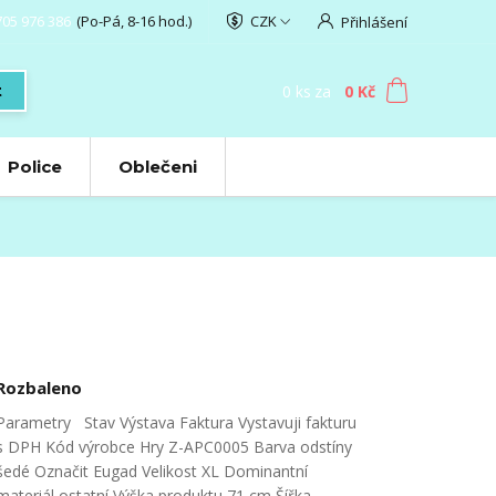
705 976 386
(Po-Pá, 8-16 hod.)
CZK
Přihlášení
0
ks
za
0 Kč
t
Police
Oblečeni
Rozbaleno
Parametry Stav Výstava Faktura Vystavuji fakturu
s DPH Kód výrobce Hry Z-APC0005 Barva odstíny
šedé Označit Eugad Velikost XL Dominantní
materiál ostatní Výška produktu 71 cm Šířka