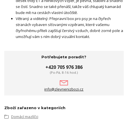
desek třídy E1 a hliníkových vzpěr, je pevná, stabilní a snadno
se čistí. Snadno se také přenáší, takže váš chlupatý kamarád
bude mít na cestách vlastní útočiště.
Větraný a viditelný: Přepravní box pro psy je na čtyřech
stranách vybaven síťovanými vzpěrami, které vašemu
čtyřnohému příteli zajišťují čerstvý vzduch, dobré zorné pole a
umožňují vám s ním dobrý vizuální kontakt.
Potřebujete poradit?
+420 705 976 386
(Po-Pá, 8-16 hod.)
info@zlevnenizbozi.cz
Zboží zařazeno v kategoriích
Domácí mazlíčci