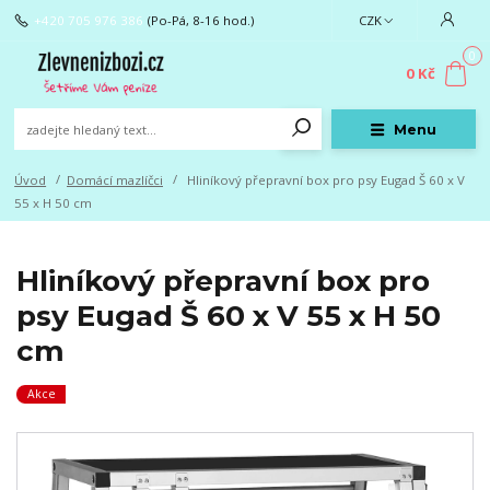
+420 705 976 386
(Po-Pá, 8-16 hod.)
CZK
0
0 Kč
Menu
Úvod
Domácí mazlíčci
Hliníkový přepravní box pro psy Eugad Š 60 x V
55 x H 50 cm
Hliníkový přepravní box pro
psy Eugad Š 60 x V 55 x H 50
cm
Akce