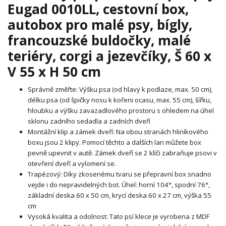
Eugad 0010LL, cestovní box,
autobox pro malé psy, bígly,
francouzské buldočky, malé
teriéry, corgi a jezevčíky, Š 60 x
V 55 x H 50 cm
Správně změřte: Výšku psa (od hlavy k podlaze, max. 50 cm),
délku psa (od špičky nosu k kořeni ocasu, max. 55 cm), šířku,
hloubku a výšku zavazadlového prostoru s ohledem na úhel
sklonu zadního sedadla a zadních dveří
Montážní klip a zámek dveří: Na obou stranách hliníkového
boxu jsou 2 klipy. Pomocí těchto a dalších lan můžete box
pevně upevnit v autě. Zámek dveří se 2 klíči zabraňuje psovi v
otevření dveří a vylomení se.
Trapézový: Díky zkosenému tvaru se přepravní box snadno
vejde i do nepravidelných bot. Úhel: horní 104°, spodní 76°,
základní deska 60 x 50 cm, krycí deska 60 x 27 cm, výška 55
cm
Vysoká kvalita a odolnost: Tato psí klece je vyrobena z MDF