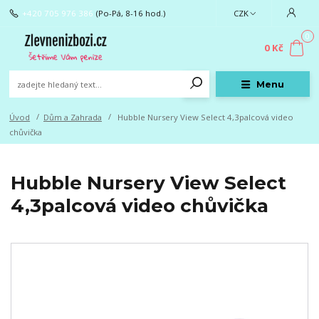
+420 705 976 386
(Po-Pá, 8-16 hod.)
CZK
0
0 Kč
Menu
Úvod
Dům a Zahrada
Hubble Nursery View Select 4,3palcová video
chůvička
Hubble Nursery View Select
4,3palcová video chůvička