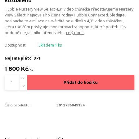
Rozbaleno
Hubble Nursery View Select 4,3″ video chůvička Představujeme Nursery
View Select, nejnovějšího člena rodiny Hubble Connected. Sledujte,
poslouchejte a mluvte na své dítě odkudkoli s 4,3" video chůvičkou,
která rodičům poskytuje monitorovací schopnosti, které potřebují, v
podobě elegantního přenosnéh...
celý popis
Dostupnost
Skladem 1 ks
Nejsme plátci DPH
1 800 Kč
/
ks
Přidat do košíku
Číslo produktu:
5012786049154