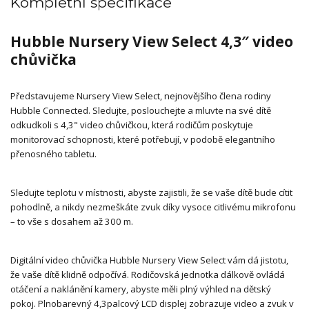
Kompletní specifikace
Hubble Nursery View Select 4,3″ video
chůvička
Představujeme Nursery View Select, nejnovějšího člena rodiny
Hubble Connected. Sledujte, poslouchejte a mluvte na své dítě
odkudkoli s 4,3" video chůvičkou, která rodičům poskytuje
monitorovací schopnosti, které potřebují, v podobě elegantního
přenosného tabletu.
Sledujte teplotu v místnosti, abyste zajistili, že se vaše dítě bude cítit
pohodlně, a nikdy nezmeškáte zvuk díky vysoce citlivému mikrofonu
– to vše s dosahem až 300 m.
Digitální video chůvička Hubble Nursery View Select vám dá jistotu,
že vaše dítě klidně odpočívá. Rodičovská jednotka dálkově ovládá
otáčení a naklánění kamery, abyste měli plný výhled na dětský
pokoj. Plnobarevný 4,3palcový LCD displej zobrazuje video a zvuk v