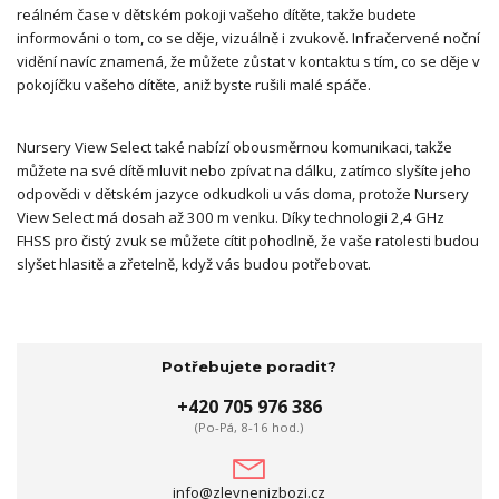
reálném čase v dětském pokoji vašeho dítěte, takže budete
informováni o tom, co se děje, vizuálně i zvukově. Infračervené noční
vidění navíc znamená, že můžete zůstat v kontaktu s tím, co se děje v
pokojíčku vašeho dítěte, aniž byste rušili malé spáče.
Nursery View Select také nabízí obousměrnou komunikaci, takže
můžete na své dítě mluvit nebo zpívat na dálku, zatímco slyšíte jeho
odpovědi v dětském jazyce odkudkoli u vás doma, protože Nursery
View Select má dosah až 300 m venku. Díky technologii 2,4 GHz
FHSS pro čistý zvuk se můžete cítit pohodlně, že vaše ratolesti budou
slyšet hlasitě a zřetelně, když vás budou potřebovat.
Potřebujete poradit?
+420 705 976 386
(Po-Pá, 8-16 hod.)
info@zlevnenizbozi.cz