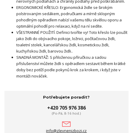
nerovných podlahách a chránily podlahy před poškrábáním.
ERGONOMICKÉ KŘESLO: Ergonomická židle se širokým
polstrovaným sedákem, područkami a mírně sklopným
pohodlným opěradlem nabízí vašemu tělu skvělou oporu a
optimální pohodlí pro relaxaci, když na ní sedíte.
VŠESTRANNÉ POUŽITÍ: Definici tvoříte vy! Toto křeslo lze použít
jako židli do obývacího pokoje, ložnici, počítačovou židli,
toaletní stolek, kancelářskou židli, kosmetickou židli,
kuchyňskou židli, barovou židli..
SNADNÁ MONTÁŽ: S přiloženou příručkou a sadou
příslušenství můžete židli s opěradlem sestavit během krátké
doby bez potíží podle pokynů krok za krokem, i když jste v
montáži nováček.
Potřebujete poradit?
+420 705 976 386
(Po-Pá, 8-16 hod.)
info@zlevnenizbozi.cz