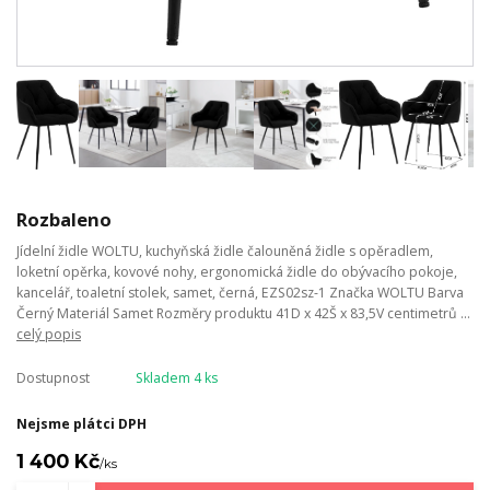
Rozbaleno
Jídelní židle WOLTU, kuchyňská židle čalouněná židle s opěradlem,
loketní opěrka, kovové nohy, ergonomická židle do obývacího pokoje,
kancelář, toaletní stolek, samet, černá, EZS02sz-1 Značka WOLTU Barva
Černý Materiál Samet Rozměry produktu 41D x 42Š x 83,5V centimetrů ...
celý popis
Dostupnost
Skladem 4 ks
Nejsme plátci DPH
1 400 Kč
/
ks