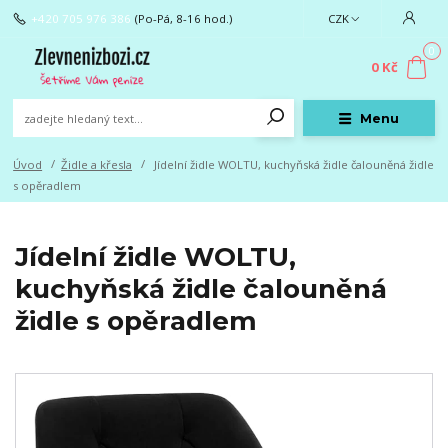
+420 705 976 386
(Po-Pá, 8-16 hod.)
CZK
0
0 Kč
Menu
Úvod
Židle a křesla
Jídelní židle WOLTU, kuchyňská židle čalouněná židle
s opěradlem
Jídelní židle WOLTU,
kuchyňská židle čalouněná
židle s opěradlem