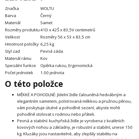
Značka
WOLTU
Barva
Černý
Materiál
Samet
Rozměry produktu
41D x 42Š x 83,5V centimetrů
Velikost
Rozměry 56 x 53 x 83,5 cm
Hmotnost položky
6,25 kg
Styl zad
Pevná záda
Materiál rámu
Kov
Speciální funkce
Opěrka rukou, Ergonomická
Počet jednotek
1.00 jednota
O této položce
MĚKKÉ A POHODLNÉ: Jídelní židle čalouněná hedvábným a
elegantním sametem, polstrovaná měkkou a pružnou pěnou,
vám poskytuje útulné a pohodlné sezení, abyste mohli
pohodlně stolovat s rodinou nebo přáteli.
Pevná a stabilní: kuchyňská židle je vyrobena z kvalitních
kovových nohou a základny, je robustní a stabilní, unese 150
kg. Kluzáky jsou nastavitelné, aby zlepšily stabilitu na