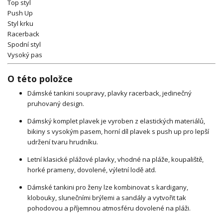
Top styl
Push Up
Styl krku
Racerback
Spodní styl
Vysoký pas
O této položce
Dámské tankini soupravy, plavky racerback, jedinečný
pruhovaný design.
Dámský komplet plavek je vyroben z elastických materiálů,
bikiny s vysokým pasem, horní díl plavek s push up pro lepší
udržení tvaru hrudníku.
Letní klasické plážové plavky, vhodné na pláže, koupaliště,
horké prameny, dovolené, výletní lodě atd.
Dámské tankini pro ženy lze kombinovat s kardigany,
klobouky, slunečními brýlemi a sandály a vytvořit tak
pohodovou a příjemnou atmosféru dovolené na pláži.