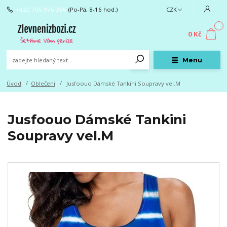
+420 705 976 386
(Po-Pá, 8-16 hod.)
CZK
0
0 Kč
Menu
Úvod
Oblečeni
Jusfoouo Dámské Tankini Soupravy vel.M
Jusfoouo Dámské Tankini
Soupravy vel.M