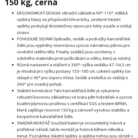
150 kg, černá
ERGONOMICKÝ DESIGN: vibrační základna 90°-110°, měkká
opěrka hlavy se přizpůsobí křivce krku, zesílené loketní
opěrky poskytují dostatečnou oporu pro lokty a paže a snižují
únavu
POHODLNÉ SEDÁNÍ Opěradlo, sedák a područky kancelářské
židle jsou vyplněny vícevrstvou vysoce návratnou pěnou pro
uvolnění celého těla. Potahy sedáků jsou vyrobeny z
odolného materiálu proti poškrábání a oděru, který je odolný.
Různá nastavení a otáčení o 360°: výška sedáku 47–54,5 cm
je vhodná pro výšku postavy 155–185 cm. Loketní opěrky lze
sklopit o 90° pro úsporu místa. Sedák a kolečka se otáčejí o
360° pro snadný pohyb.
Stabilní konstrukce Tato kancelářská židle je vybavena
robustní kovovou základnou ve tvaru pěti hvězdiček a vysoce
kvalitní plynovou pružinou s certifikací SGS a testem BIFMA,
která zajišťuje nosnost 150 kg a zároveň vysokou stabilitu a
bezpečnost kancelářské židle.
SNADNÁ MONTÁŽ Součástí balení je srozumitelný návod a
potřebné nářadí, takže montáž je hotová během několika
minut. Poznámka: loketní opěrky a opěrka nohou jsou skryté v