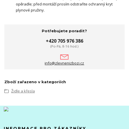
opěradle; před montáží prosím odstraňte ochranný kryt
plynové pružiny.
Potřebujete poradit?
+420 705 976 386
(Po-Pá, 8-16 hod.)
info@zlevnenizbozi.cz
Zboží zařazeno v kategoriích
Židle a křesla
INFORMACE PRO ZÁKAZNÍKY