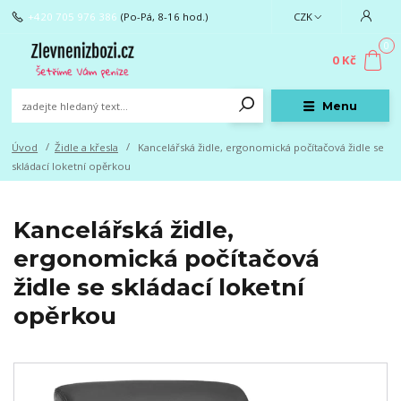
+420 705 976 386
(Po-Pá, 8-16 hod.)
CZK
0
0 Kč
Menu
Úvod
Židle a křesla
Kancelářská židle, ergonomická počítačová židle se
skládací loketní opěrkou
Kancelářská židle,
ergonomická počítačová
židle se skládací loketní
opěrkou