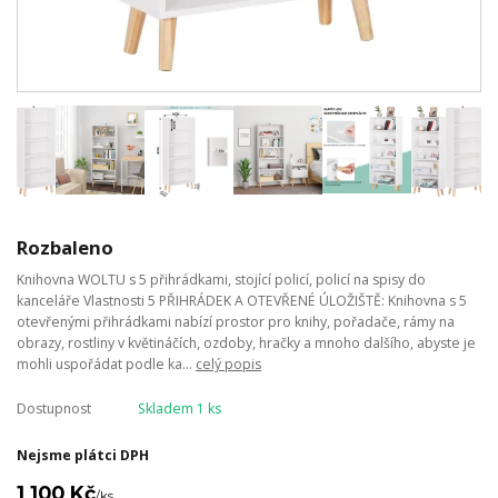
Rozbaleno
Knihovna WOLTU s 5 přihrádkami, stojící policí, policí na spisy do
kanceláře Vlastnosti 5 PŘIHRÁDEK A OTEVŘENÉ ÚLOŽIŠTĚ: Knihovna s 5
otevřenými přihrádkami nabízí prostor pro knihy, pořadače, rámy na
obrazy, rostliny v květináčích, ozdoby, hračky a mnoho dalšího, abyste je
mohli uspořádat podle ka...
celý popis
Dostupnost
Skladem 1 ks
Nejsme plátci DPH
1 100 Kč
/
ks