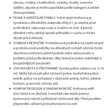
obrazy, rostliny v květináčích, ozdoby, hračky a mnoho
dalšího, abyste je mohli uspořádat podle kategorií a udržet
doma pořádek.
PEVNÉ A UDRŽITELNÉ PANELY: Volně stojící knihovna je
vyrobena z dřevěného materiálu třídy E1, je odolná proti
poškrábání, odpuzuje vodu a snadno se čistí. 4 pevné
dřevěné nohy udržují spodní přihrádku v suchu a chrání
obsah před vlhkostí.
STABILNÍ A BEZPEČNÉ: Protiskluzová podložka na zadní straně
a protiskluzové podložky na dřevěných nohách účinně chrání
otevřenou knihovnu před kýváním nebo uklouznutím a
podlahu před poškrábáním, díky čemuž je police stabilnější a
bezpečnější při používání.
ÚSPORA MÍSTA A VŠESTRANNÉ: Vysoká police zabere cca. 0,14
m2. Může být použit jako výstavní police, kuchyňská police,
botník, police na pořadače v obývacím pokoji, ložnici, jídelně,
kuchyni, pracovně, vchodu atd.
KOMPAKTNÍ DESIGN A SNADNÁ MONTÁŽ: Knihovna měří
60x144x24 cm (ŠxVxH). S montáží vám může pomoci
ilustrovaný návod a přiložené očíslované díly. Před použitím
připevněte zařízení proti převrácení na zeď.