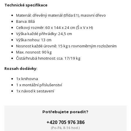
Technické specifikace
Materiál: dřevěný materiál (třída E1), masivní dřevo
Barva: Bílá
Celkový rozměr: 60 x 144 x 24 cm (Š x V x H)
Výška každé přihrádky: 24,5 cm
Výška nohou: 13 cm
Nosnost každé úrovně: 15 kg s rovnoměrným rozložením
Max. nosnost: 90 kg
Čistá/hrubá hmotnost: cca. 17/19 kg
Rozsah dodávky:
1x knihovna
1 x montážní příslušenství
1x návod k sestavení
Potřebujete poradit?
+420 705 976 386
(Po-Pá, 8-16 hod.)