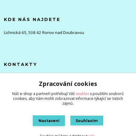
KDE NÁS NAJDETE
Lichnická 65, 538 42 Ronov nad Doubravou
KONTAKTY
Olena
Zpracování cookies
+420 705 976 386
(Po-Pá, 8-16 hod.)
Náš e-shop a partneři potřebují Váš
souhlas
s použitím souborů
cookies, aby Vám mohli zobrazovat informace týkající se Vašich
info@zlevnenizbozi.cz
zájmů.
Nastavení
Souhlasím