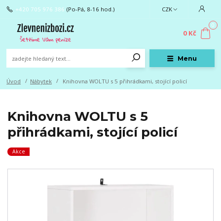
+420 705 976 386
(Po-Pá, 8-16 hod.)
CZK
0
0 Kč
Menu
Úvod
Nábytek
Knihovna WOLTU s 5 přihrádkami, stojící policí
Knihovna WOLTU s 5
přihrádkami, stojící policí
Akce