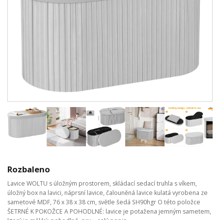
Rozbaleno
Lavice WOLTU s úložným prostorem, skládací sedací truhla s víkem,
úložný box na lavici, náprsní lavice, čalouněná lavice kulatá vyrobena ze
sametové MDF, 76 x 38 x 38 cm, světle šedá SH90hgr O této položce
ŠETRNÉ K POKOŽCE A POHODLNÉ: lavice je potažena jemným sametem,