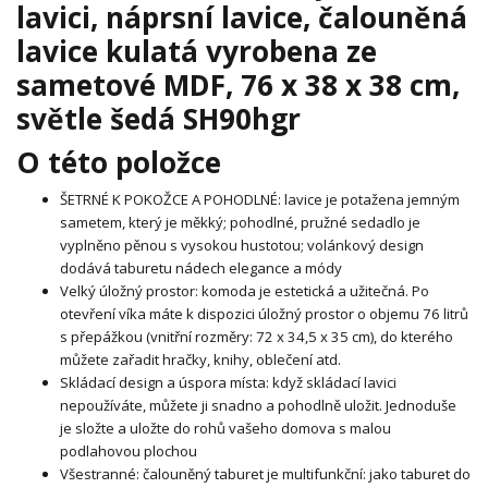
lavici, náprsní lavice, čalouněná
lavice kulatá vyrobena ze
sametové MDF, 76 x 38 x 38 cm,
světle šedá SH90hgr
O této položce
ŠETRNÉ K POKOŽCE A POHODLNÉ: lavice je potažena jemným
sametem, který je měkký; pohodlné, pružné sedadlo je
vyplněno pěnou s vysokou hustotou; volánkový design
dodává taburetu nádech elegance a módy
Velký úložný prostor: komoda je estetická a užitečná. Po
otevření víka máte k dispozici úložný prostor o objemu 76 litrů
s přepážkou (vnitřní rozměry: 72 x 34,5 x 35 cm), do kterého
můžete zařadit hračky, knihy, oblečení atd.
Skládací design a úspora místa: když skládací lavici
nepoužíváte, můžete ji snadno a pohodlně uložit. Jednoduše
je složte a uložte do rohů vašeho domova s ​​malou
podlahovou plochou
Všestranné: čalouněný taburet je multifunkční: jako taburet do