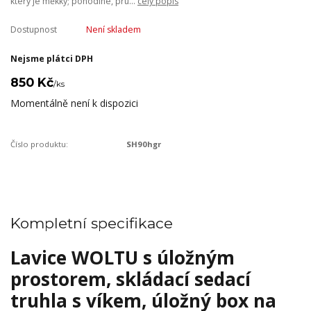
který je měkký; pohodlné, pru...
celý popis
Dostupnost
Není skladem
Nejsme plátci DPH
850 Kč
/
ks
Momentálně není k dispozici
Číslo produktu:
SH90hgr
Kompletní specifikace
Lavice WOLTU s úložným
prostorem, skládací sedací
truhla s víkem, úložný box na