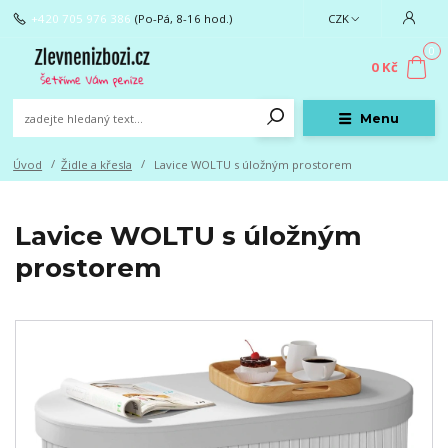
+420 705 976 386
(Po-Pá, 8-16 hod.)
CZK
0
0 Kč
Menu
Úvod
Židle a křesla
Lavice WOLTU s úložným prostorem
Lavice WOLTU s úložným
prostorem