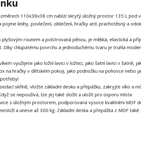
ánku
rozměrech 110x38x38 cm nabízí skrytý úložný prostor 135 L pod 
a pojme knihy, povlečení, oblečení, hračky atd. prachotěsný a odol
a plyšovým rounem a polstrovaná pěnou, je měkká, elastická a pří
t. Díky chlupatému povrchu a jednoduchému tvaru je truhla moder
íkem využijete jako ložní lavici v ložnici, jako šatní lavici v šatně, ja
box na hračky v dětském pokoji, jako podnožku na pohovce nebo jak
 potřeby!
sedací skříně, vložte základní desku a přepážku, zakryjte víko a 
dyž se nepoužívá, lze jej také složit a uložit pro úsporu místa
lavice s úložným prostorem, podporovaná vysoce kvalitními MDF d
nesloží a unese až 300 kg. Základní deska a přepážka z MDF také 