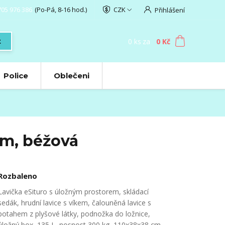
705 976 386
(Po-Pá, 8-16 hod.)
CZK
Přihlášení
0
ks
za
0 Kč
t
Police
Oblečeni
cm, béžová
Rozbaleno
Lavička eSituro s úložným prostorem, skládací
sedák, hrudní lavice s víkem, čalouněná lavice s
potahem z plyšové látky, podnožka do ložnice,
úložný box, 135 L, nosnost 300 kg, 110x38x38 cm,