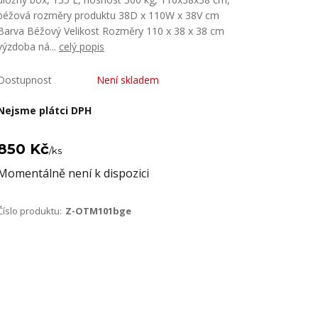
béžová rozměry produktu 38D x 110W x 38V cm
Barva Béžový Velikost Rozměry 110 x 38 x 38 cm
výzdoba ná...
celý popis
Dostupnost
Není skladem
Nejsme plátci DPH
850 Kč
/
ks
Momentálně není k dispozici
Číslo produktu:
Z-OTM101bge