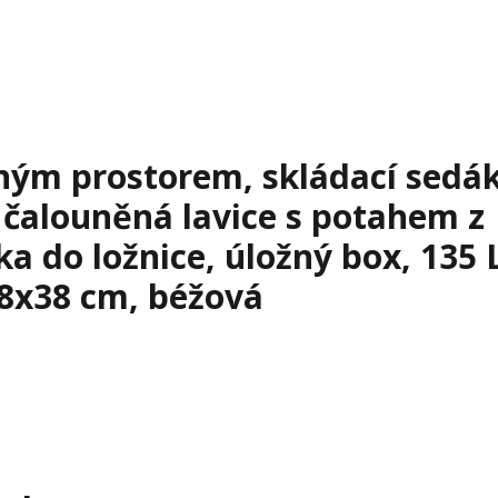
žným prostorem, skládací sedák
, čalouněná lavice s potahem z
a do ložnice, úložný box, 135 
38x38 cm, béžová