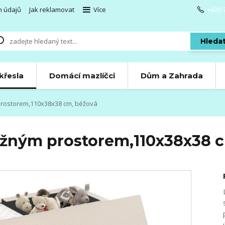
h údajů
Jak reklamovat
Více
+420 
Hleda
 křesla
Domácí mazlíčci
Dům a Zahrada
prostorem,110x38x38 cm, béžová
ložným prostorem,110x38x38 