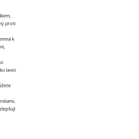
víkem,
ný proti
jemná k
ní,
ko
o lavici
můžete
eskami,
zlepšují