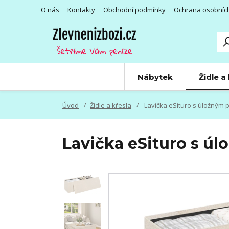
O nás
Kontakty
Obchodní podmínky
Ochrana osobníc
Nábytek
Židle a
Úvod
Židle a křesla
Lavička eSituro s úložným 
Lavička eSituro s ú