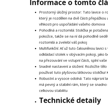
Informace o tomto čl
Prostorný úložný prostor: Tato lavice o 
který je rozdělen na dvě části přepážkou 
vlhkosti pro uspořádání vašeho domova
Pohodlná a roztomilá: Stolička je potažen
pokožce, takže se na ní dá pohodlně sedě
roztomilá a zvelebí váš pokoj
Multifunkční: Ať už tuto čalouněnou lavici s v
odkládací stolek v obývacím pokoji, jako 
na přezouvání ve vstupní části, splní vaše
Snadné nastavení a složení: Rozložte tělo 
používat tuto plyšovou látkovou stoličku! K
Robustní a vysoce odolná: Tato náprsní 
má pevný a stabilní rám, který se snadno 
celkovou stabilitu
Technické detaily