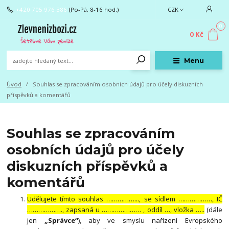
+420 705 976 386
(Po-Pá, 8-16 hod.)
CZK
0
0 Kč
Menu
Úvod
Souhlas se zpracováním osobních údajů pro účely diskuzních
příspěvků a komentářů
Souhlas se zpracováním
osobních údajů pro účely
diskuzních příspěvků a
komentářů
Udělujete tímto souhlas ……………..., se sídlem ………………, IČ
………………., zapsaná u ………………… , oddíl …, vložka …..
(dále
jen
„Správce“
), aby ve smyslu nařízení Evropského