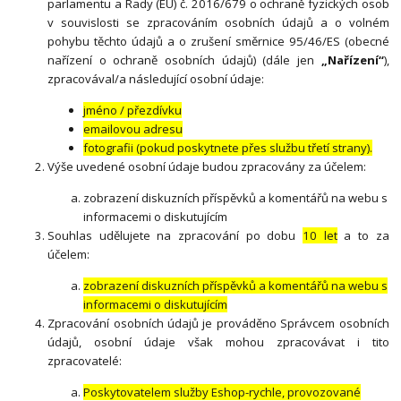
parlamentu a Rady (EU) č. 2016/679 o ochraně fyzických osob
v souvislosti se zpracováním osobních údajů a o volném
pohybu těchto údajů a o zrušení směrnice 95/46/ES (obecné
nařízení o ochraně osobních údajů) (dále jen
„Nařízení“
),
zpracovával/a následující osobní údaje:
jméno / přezdívku
emailovou adresu
fotografii (pokud poskytnete přes službu třetí strany).
Výše uvedené osobní údaje budou zpracovány za účelem:
zobrazení diskuzních příspěvků a komentářů na webu s
informacemi o diskutujícím
Souhlas udělujete na zpracování po dobu
10 let
a to za
účelem:
zobrazení diskuzních příspěvků a komentářů na webu s
informacemi o diskutujícím
Zpracování osobních údajů je prováděno Správcem osobních
údajů, osobní údaje však mohou zpracovávat i tito
zpracovatelé:
Poskytovatelem služby Eshop-rychle, provozované