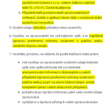
společností Golemos s.r.o., sídlem Zátkovo nábřeží
448/73, 370 01, České Budějovice
Případně další poskytovatelé zpracovatelských
softwarů, služeb a aplikací, které však v současné době
společnost nevyužívá.
Osobní údaje
nebudou
předány mimo území EU.
Souhlas se zpracováním lze vzít kdykoliv zpět, a to
například
úpravou preferencí ochrany soukromí v patičce webu,
zasláním dopisu, emailu
.
Vezměte, prosíme, na vědomí, že podle Nařízení máte právo:
vzít souhlas se zpracováním osobních údajů kdykoliv
zpět, toto zpětvzetí bude mít za následek
anonymizování informací o diskutujícím u vašich
příspěvků (úpravou preferencí ochrany soukromí v
patičce webu), popř. na slovní žádost (dopis, email)
kompletní výmaz vašich diskuzních příspěvků.
požadovat po Správci informaci, jaké vaše osobní údaje
zpracovává
vyžádat si u Správce přístup k vašim zpracovávaným