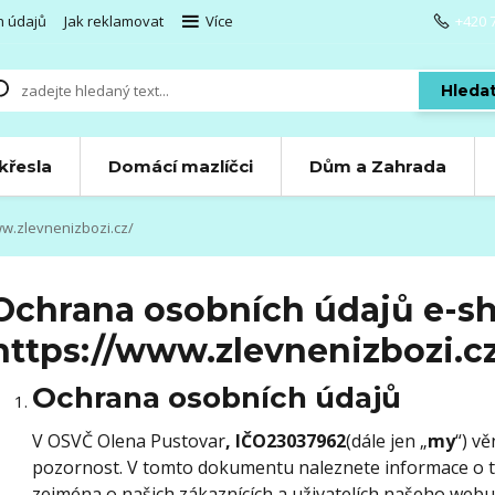
h údajů
Jak reklamovat
Více
+420 
Hleda
 křesla
Domácí mazlíčci
Dům a Zahrada
w.zlevnenizbozi.cz/
Ochrana osobních údajů e-s
https://www.zlevnenizbozi.c
Ochrana osobních údajů
V OSVČ Olena Pustovar
, IČO23037962
(dále jen „
my
“) v
pozornost. V tomto dokumentu naleznete informace o 
zejména o našich zákaznících a uživatelích našeho web