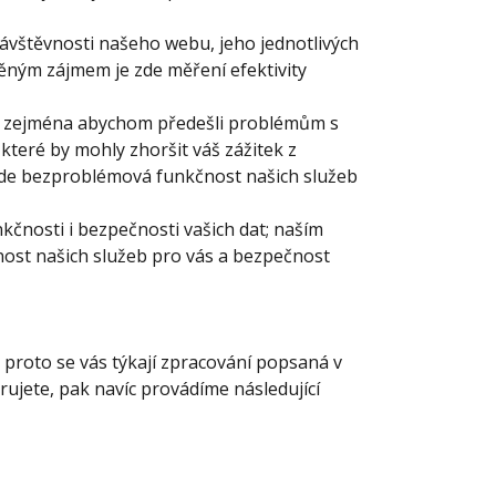
návštěvnosti našeho webu, jeho jednotlivých
ěným zájmem je zde měření efektivity
m, zejména abychom předešli problémům s
teré by mohly zhoršit váš zážitek z
de bezproblémová funkčnost našich služeb
čnosti i bezpečnosti vašich dat; naším
st našich služeb pro vás a bezpečnost
, proto se vás týkají zpracování popsaná v
trujete, pak navíc provádíme následující