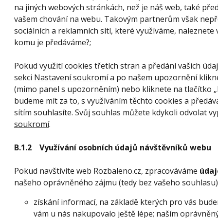
na jiných webových stránkách, než je náš web, také pře
vašem chování na webu. Takovým partnerům však nepře
sociálních a reklamních sítí, které využíváme, naleznete 
komu je předáváme?
;
Pokud využití cookies třetích stran a předání vašich úd
sekci
Nastavení soukromí
a po našem upozornění klikn
(mimo panel s upozorněním) nebo kliknete na tlačítko „
budeme mít za to, s využíváním těchto cookies a předáv
sítím souhlasíte. Svůj souhlas můžete kdykoli odvolat v
soukromí
.
B.1.2 Využívání osobních údajů návštěvníků webu
Pokud navštívíte web Rozbaleno.cz, zpracováváme
údaj
našeho oprávněného zájmu (tedy bez vašeho souhlasu)
získání informací, na základě kterých pro vás bud
vám u nás nakupovalo ještě lépe; naším oprávněný