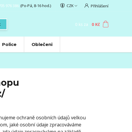
705 976 386
(Po-Pá, 8-16 hod.)
CZK
Přihlášení
0
ks
za
0 Kč
t
Police
Oblečeni
hopu
z/
ěnujeme ochraně osobních údajů velkou
tom, jaké osobní údaje zpracováváme
u, zda údaje zpracováváme na základě