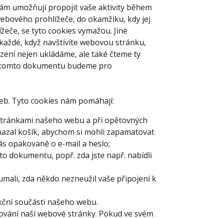
ám umožňují propojit vaše aktivity během
webového prohlížeče, do okamžiku, kdy jej
ížeče, se tyto cookies vymažou. Jiné
okaždé, když navštívíte webovou stránku,
ízení nejen ukládáme, ale také čteme ty
e v tomto dokumentu budeme pro
web. Tyto cookies nám pomáhají:
i stránkami našeho webu a při opětovných
mazal košík, abychom si mohli zapamatovat
ás opakovaně o e-mail a heslo;
to dokumentu, popř. zda jste např. nabídli
mali, zda někdo nezneužil vaše připojení k
kční součásti našeho webu.
ování naší webové stránky. Pokud ve svém