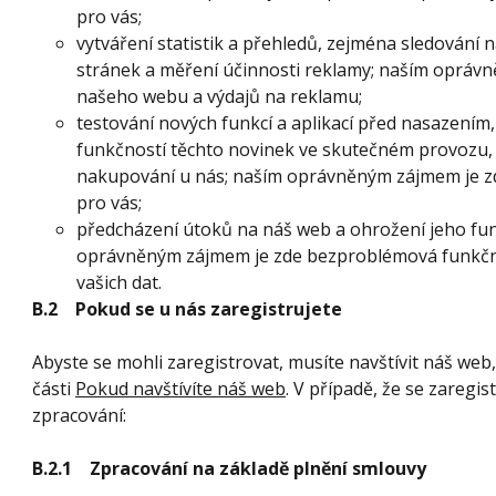
pro vás;
vytváření statistik a přehledů, zejména sledování 
stránek a měření účinnosti reklamy; naším oprávn
našeho webu a výdajů na reklamu;
testování nových funkcí a aplikací před nasazení
funkčností těchto novinek ve skutečném provozu, k
nakupování u nás; naším oprávněným zájmem je z
pro vás;
předcházení útoků na náš web a ohrožení jeho funk
oprávněným zájmem je zde bezproblémová funkčno
vašich dat.
B.2 Pokud se u nás zaregistrujete
Abyste se mohli zaregistrovat, musíte navštívit náš web
části
Pokud navštívíte náš web
. V případě, že se zaregis
zpracování:
B.2.1 Zpracování na základě plnění smlouvy