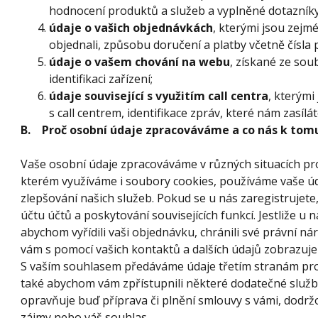
hodnocení produktů a služeb a vyplněné dotazník
údaje o vašich objednávkách
, kterými jsou zejmé
objednali, způsobu doručení a platby včetně čísla 
údaje o vašem chování na webu
, získané ze so
identifikaci zařízení;
údaje související s využitím call centra
, kterým
s call centrem, identifikace zpráv, které nám zasíláte
B. Proč osobní údaje zpracováváme a co nás k tom
Vaše osobní údaje zpracováváme v různých situacích pr
kterém využíváme i soubory cookies, používáme vaše úd
zlepšování našich služeb. Pokud se u nás zaregistrujet
účtu účtů a poskytování souvisejících funkcí. Jestliže u
abychom vyřídili vaši objednávku, chránili své právní ná
vám s pomocí vašich kontaktů a dalších údajů zobrazuj
S vaším souhlasem předáváme údaje třetím stranám pro
také abychom vám zpřístupnili některé dodatečné služb
opravňuje buď příprava či plnění smlouvy s vámi, dodr
zájmy nebo váš souhlas.