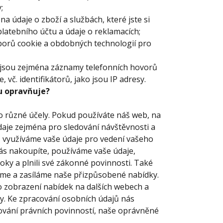
y;
na údaje o zboží a službách, které jste si
platebního účtu a údaje o reklamacích;
uborů cookie a obdobných technologií pro
i jsou zejména záznamy telefonních hovorů
, vč. identifikátorů, jako jsou IP adresy.
u opravňuje?
o různé účely. Pokud používáte náš web, na
aje zejména pro sledování návštěvnosti a
e, využíváme vaše údaje pro vedení vašeho
 nás nakoupíte, používáme vaše údaje,
roky a plnili své zákonné povinnosti. Také
eme a zasíláme naše přizpůsobené nabídky.
 zobrazení nabídek na dalších webech a
y. Ke zpracování osobních údajů nás
žování právních povinností, naše oprávněné