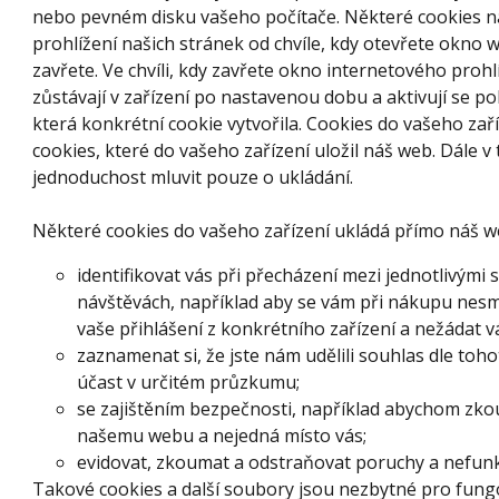
nebo pevném disku vašeho počítače. Některé cookies n
prohlížení našich stránek od chvíle, kdy otevřete okno 
zavřete. Ve chvíli, kdy zavřete okno internetového prohl
zůstávají v zařízení po nastavenou dobu a aktivují se p
která konkrétní cookie vytvořila. Cookies do vašeho zař
cookies, které do vašeho zařízení uložil náš web. Dál
jednoduchost mluvit pouze o ukládání.
Některé cookies do vašeho zařízení ukládá přímo náš 
identifikovat vás při přecházení mezi jednotlivým
návštěvách, například aby se vám při nákupu nes
vaše přihlášení z konkrétního zařízení a nežádat v
zaznamenat si, že jste nám udělili souhlas dle toho
účast v určitém průzkumu;
se zajištěním bezpečnosti, například abychom zkou
našemu webu a nejedná místo vás;
evidovat, zkoumat a odstraňovat poruchy a nefun
Takové cookies a další soubory jsou nezbytné pro fung