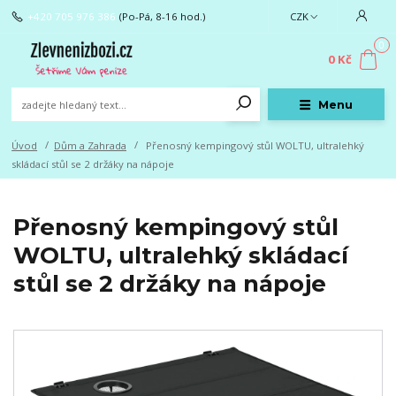
+420 705 976 386
(Po-Pá, 8-16 hod.)
CZK
0
0 Kč
Menu
Úvod
Dům a Zahrada
Přenosný kempingový stůl WOLTU, ultralehký
skládací stůl se 2 držáky na nápoje
Přenosný kempingový stůl
WOLTU, ultralehký skládací
stůl se 2 držáky na nápoje