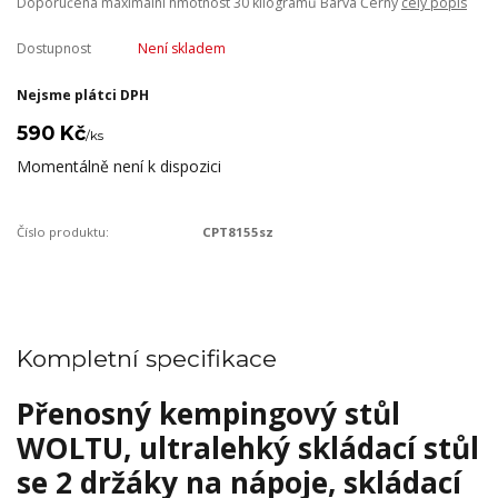
Doporučená maximální hmotnost 30 kilogramů Barva Černý
celý popis
Dostupnost
Není skladem
Nejsme plátci DPH
590 Kč
/
ks
Momentálně není k dispozici
Číslo produktu:
CPT8155sz
Kompletní specifikace
Přenosný kempingový stůl
WOLTU, ultralehký skládací stůl
se 2 držáky na nápoje, skládací