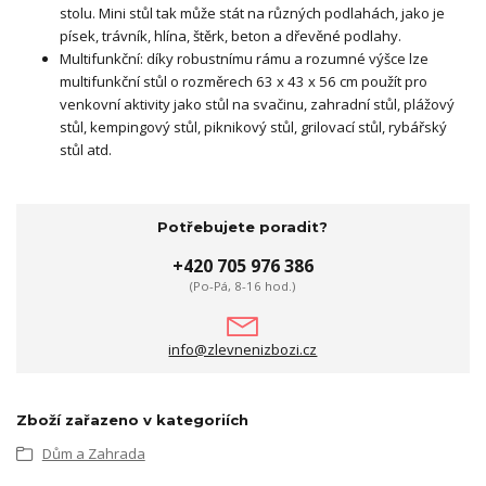
stolu. Mini stůl tak může stát na různých podlahách, jako je
písek, trávník, hlína, štěrk, beton a dřevěné podlahy.
Multifunkční: díky robustnímu rámu a rozumné výšce lze
multifunkční stůl o rozměrech 63 x 43 x 56 cm použít pro
venkovní aktivity jako stůl na svačinu, zahradní stůl, plážový
stůl, kempingový stůl, piknikový stůl, grilovací stůl, rybářský
stůl atd.
Potřebujete poradit?
+420 705 976 386
(Po-Pá, 8-16 hod.)
info@zlevnenizbozi.cz
Zboží zařazeno v kategoriích
Dům a Zahrada