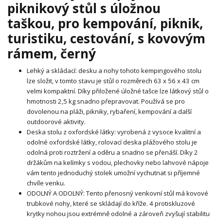
piknikový stůl s úložnou
taškou, pro kempování, piknik,
turistiku, cestování, s kovovým
rámem, černý
Lehký a skládací: desku a nohy tohoto kempingového stolu
lze složit, v tomto stavu je stůl o rozměrech 63 x 56 x 43 cm
velmi kompaktní. Díky přiložené úložné tašce lze látkový stůl o
hmotnosti 2,5 kg snadno přepravovat. Používá se pro
dovolenou na pláži, pikniky, rybaření, kempování a další
outdoorové aktivity.
Deska stolu z oxfordské látky: vyrobená z vysoce kvalitní a
odolné oxfordské látky, rolovací deska plážového stolu je
odolná proti roztržení a oděru a snadno se přenáší. Díky 2
držákům na kelímky s vodou, plechovky nebo lahvové nápoje
vám tento jednoduchý stolek umožní vychutnat si příjemné
chvíle venku.
ODOLNÝ A ODOLNÝ: Tento přenosný venkovní stůl má kovové
trubkové nohy, které se skládají do kříže. 4 protiskluzové
krytky nohou jsou extrémně odolné a zároveň zvyšují stabilitu