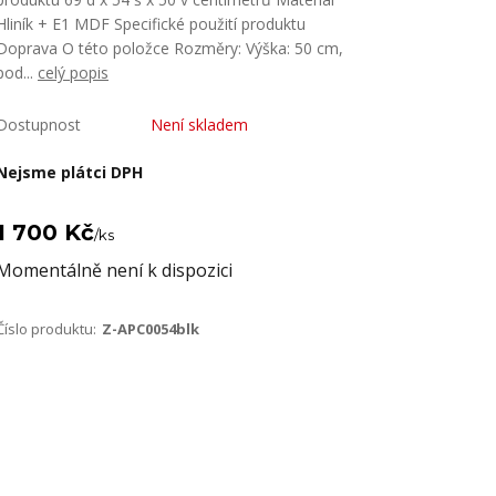
Hliník + E1 MDF Specifické použití produktu
Doprava O této položce Rozměry: Výška: 50 cm,
pod...
celý popis
Dostupnost
Není skladem
Nejsme plátci DPH
1 700 Kč
/
ks
Momentálně není k dispozici
Číslo produktu:
Z-APC0054blk