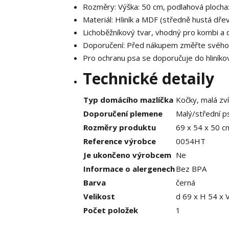
Rozměry: Výška: 50 cm, podlahová plocha:
Materiál: Hliník a MDF (středně hustá dřev
Lichoběžníkový tvar, vhodný pro kombi a 
Doporučení: Před nákupem změřte svého 
Pro ochranu psa se doporučuje do hliníkov
Technické detaily
Typ domácího mazlíčka
Kočky, malá zví
Doporučení plemene
Malý/střední ps
Rozměry produktu
69 x 54 x 50 cm
Reference výrobce
0054HT
Je ukončeno výrobcem
Ne
Informace o alergenech
Bez BPA
Barva
černá
Velikost
d 69 x H 54 x 
Počet položek
1