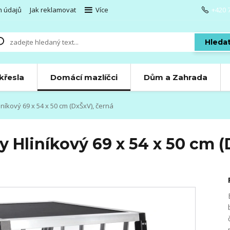
h údajů
Jak reklamovat
Více
+420 
Hleda
 křesla
Domácí mazlíčci
Dům a Zahrada
níkový 69 x 54 x 50 cm (DxŠxV), černá
y Hliníkový 69 x 54 x 50 cm (