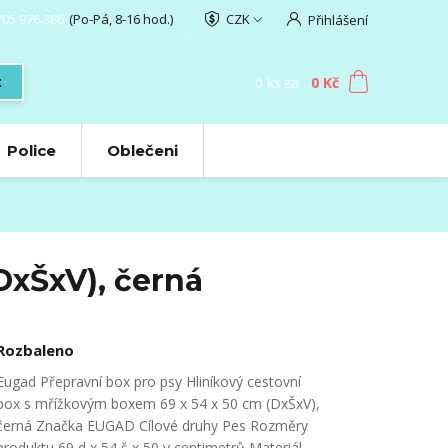
705 976 386
(Po-Pá, 8-16 hod.)
CZK
Přihlášení
0
ks
za
0 Kč
t
Police
Oblečeni
DxŠxV), černá
Rozbaleno
Eugad Přepravní box pro psy Hliníkový cestovní
box s mřížkovým boxem 69 x 54 x 50 cm (DxŠxV),
černá Značka EUGAD Cílové druhy Pes Rozměry
produktu 69 d x 54 š x 50 v centimetrů Materiál