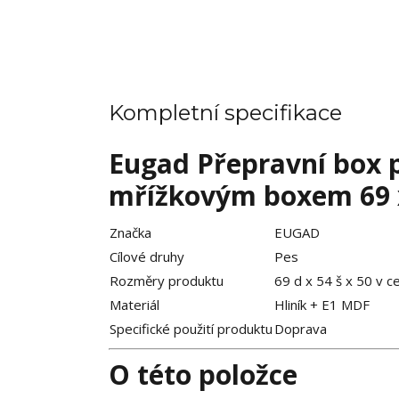
Kompletní specifikace
Eugad Přepravní box p
mřížkovým boxem 69 x
Značka
EUGAD
Cílové druhy
Pes
Rozměry produktu
69 d x 54 š x 50 v c
Materiál
Hliník + E1 MDF
Specifické použití produktu
Doprava
O této položce