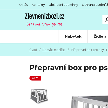
O nás
Kontakty
Obchodní podmínky
Ochrana osobníc
Nábytek
Židle a
Úvod
Domácí mazlíčci
Přepravní box pro psy Hli
Přepravní box pro ps
Akce