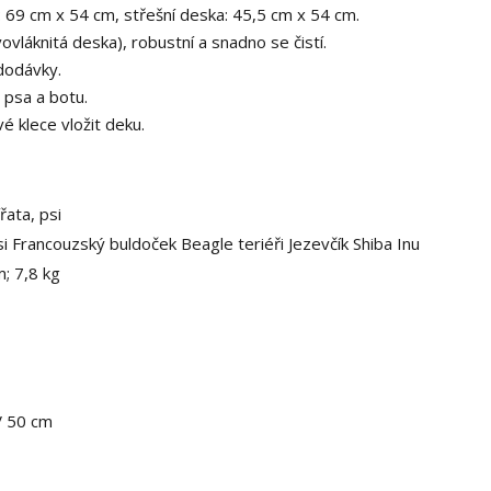
 69 cm x 54 cm, střešní deska: 45,5 cm x 54 cm.
ovláknitá deska), robustní a snadno se čistí.
dodávky.
psa a botu.
é klece vložit deku.
řata, psi
i Francouzský buldoček Beagle teriéři Jezevčík Shiba Inu
; 7,8 kg
V 50 cm