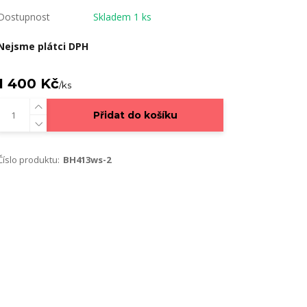
Dostupnost
Skladem 1 ks
Nejsme plátci DPH
1 400 Kč
/
ks
Přidat do košíku
Číslo produktu:
BH413ws-2