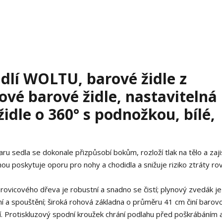
dlí WOLTU, barové židle z
ové barové židle, nastavitelná
idle o 360° s podnožkou, bílé,
edla se dokonale přizpůsobí bokům, rozloží tlak na tělo a zaji
ou poskytuje oporu pro nohy a chodidla a snižuje riziko ztráty r
ovicového dřeva je robustní a snadno se čistí; plynový zvedák je
í a spouštění; široká rohová základna o průměru 41 cm činí barov
ení. Protiskluzový spodní kroužek chrání podlahu před poškrábáním 