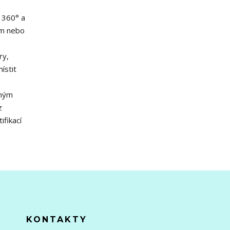
 360° a
em nebo
ry,
ístit
bným
z
ifikací
KONTAKTY