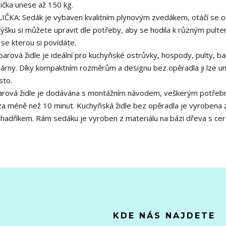
lička unese až 150 kg.
: Sedák je vybaven kvalitním plynovým zvedákem, otáčí se o
 Výšku si můžete upravit dle potřeby, aby se hodila k různým pult
se kterou si povídáte.
rová židle je ideální pro kuchyňské ostrůvky, hospody, pulty, ba
várny. Díky kompaktním rozměrům a designu bez opěradla ji lze um
sto.
vá židle je dodávána s montážním návodem, veškerým potře
t za méně než 10 minut. Kuchyňská židle bez opěradla je vyrobena 
 hadříkem. Rám sedáku je vyroben z materiálu na bázi dřeva s cert
KDE NÁS NAJDETE