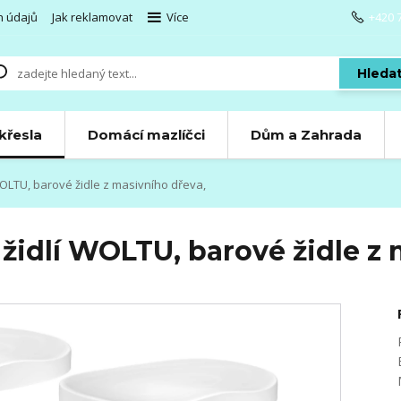
h údajů
Jak reklamovat
Více
+420 
Hleda
 křesla
Domácí mazlíčci
Dům a Zahrada
OLTU, barové židle z masivního dřeva,
židlí WOLTU, barové židle z 