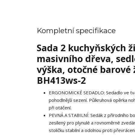
Kompletní specifikace
Sada 2 kuchyňských ži
masivního dřeva, sedl
výška, otočné barové ž
BH413ws-2
ERGONOMICKÉ SEDADLO: Sedadlo ve tvaru s
pohodlnější sezení. Půlkruhová opěrka noh
při otáčení.
PEVNÁ A STABILNÍ: Sedák z přírodního bor
zesílený pro plynulé a rovnoměrné zvedán
stoličku stabilní a odolnou proti převrác