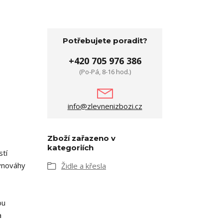
Potřebujete poradit?
+420 705 976 386
(Po-Pá, 8-16 hod.)
info@zlevnenizbozi.cz
Zboží zařazeno v
kategoriích
stí
ovnováhy
Židle a křesla
ou
a