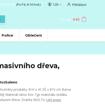
705 976 386
(Po-Pá, 8-16 hod.)
CZK
Přihlášení
0
ks
za
0 Kč
t
Police
Oblečeni
masivního dřeva,
Rozbaleno
Rozměry produktu 41H x 41,5Š x 81V cm Barva
Bílý Materiál rámu Kov Typ materiálu sedáku
Masivní dřevo Značka WOLTU
celý popis