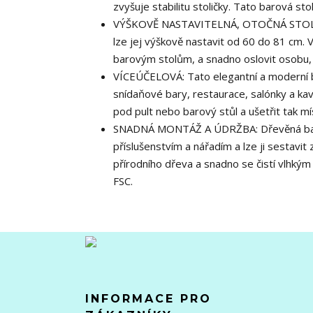
zvyšuje stabilitu stoličky. Tato barová sto
VÝŠKOVĚ NASTAVITELNÁ, OTOČNÁ STOLIČKA
lze jej výškově nastavit od 60 do 81 cm.
barovým stolům, a snadno oslovit osobu, 
VÍCEÚČELOVÁ: Tato elegantní a moderní ba
snídaňové bary, restaurace, salónky a ka
pod pult nebo barový stůl a ušetřit tak mí
SNADNÁ MONTÁŽ A ÚDRŽBA: Dřevěná baro
příslušenstvím a nářadím a lze ji sestavi
přírodního dřeva a snadno se čistí vlhkým
FSC.
INFORMACE PRO