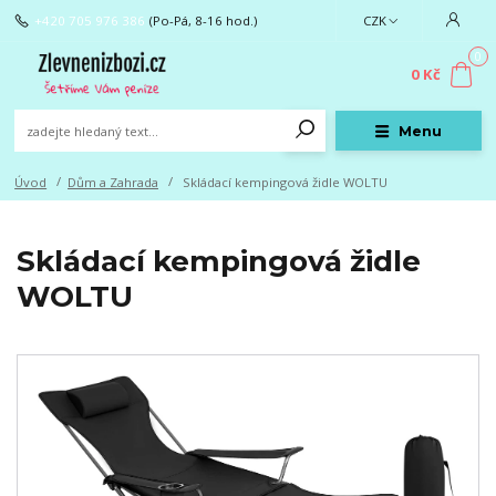
+420 705 976 386
(Po-Pá, 8-16 hod.)
CZK
0
0 Kč
Menu
Úvod
Dům a Zahrada
Skládací kempingová židle WOLTU
Skládací kempingová židle
WOLTU