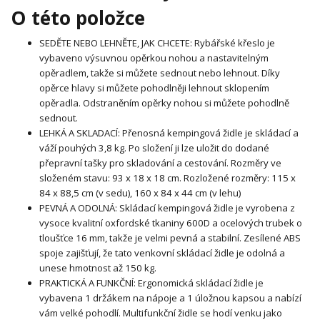
O této položce
SEDĚTE NEBO LEHNĚTE, JAK CHCETE: Rybářské křeslo je
vybaveno výsuvnou opěrkou nohou a nastavitelným
opěradlem, takže si můžete sednout nebo lehnout. Díky
opěrce hlavy si můžete pohodlněji lehnout sklopením
opěradla. Odstraněním opěrky nohou si můžete pohodlně
sednout.
LEHKÁ A SKLADACÍ: Přenosná kempingová židle je skládací a
váží pouhých 3,8 kg. Po složení ji lze uložit do dodané
přepravní tašky pro skladování a cestování. Rozměry ve
složeném stavu: 93 x 18 x 18 cm. Rozložené rozměry: 115 x
84 x 88,5 cm (v sedu), 160 x 84 x 44 cm (v lehu)
PEVNÁ A ODOLNÁ: Skládací kempingová židle je vyrobena z
vysoce kvalitní oxfordské tkaniny 600D a ocelových trubek o
tloušťce 16 mm, takže je velmi pevná a stabilní. Zesílené ABS
spoje zajišťují, že tato venkovní skládací židle je odolná a
unese hmotnost až 150 kg.
PRAKTICKÁ A FUNKČNÍ: Ergonomická skládací židle je
vybavena 1 držákem na nápoje a 1 úložnou kapsou a nabízí
vám velké pohodlí. Multifunkční židle se hodí venku jako