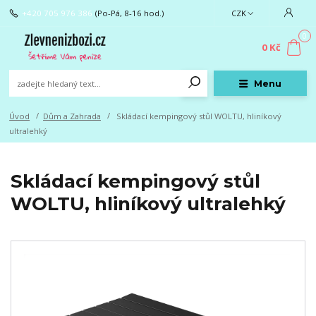
+420 705 976 386
(Po-Pá, 8-16 hod.)
CZK
0
0 Kč
Menu
Úvod
Dům a Zahrada
Skládací kempingový stůl WOLTU, hliníkový
ultralehký
Skládací kempingový stůl
WOLTU, hliníkový ultralehký