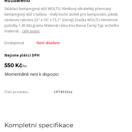
Rozbaleno
Skládací kempingový stůl WOLTU, hliníkový ultralehký přenosný
kempingový stůl s taškou - malý boční stolek pro kempování, piknik,
venkovní rybolov 22" x 18" x 15,7" (černý) Značka WOLTU Hmotnost
položky 1,45 kilogramu Materiál rámu Kov Barva Černý Typ vrchního
materiál...
celý popis
Dostupnost
Není skladem
Nejsme plátci DPH
550 Kč
/
ks
Momentálně není k dispozici
Číslo produktu:
CPT8133sz
Kompletní specifikace