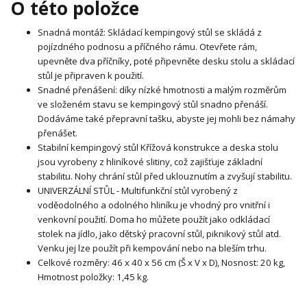
O této položce
Snadná montáž: Skládací kempingový stůl se skládá z
pojízdného podnosu a příčného rámu. Otevřete rám,
upevněte dva příčníky, poté připevněte desku stolu a skládací
stůl je připraven k použití.
Snadné přenášení: díky nízké hmotnosti a malým rozměrům
ve složeném stavu se kempingový stůl snadno přenáší.
Dodáváme také přepravní tašku, abyste jej mohli bez námahy
přenášet.
Stabilní kempingový stůl Křížová konstrukce a deska stolu
jsou vyrobeny z hliníkové slitiny, což zajišťuje základní
stabilitu. Nohy chrání stůl před uklouznutím a zvyšují stabilitu.
UNIVERZÁLNÍ STŮL - Multifunkční stůl vyrobený z
voděodolného a odolného hliníku je vhodný pro vnitřní i
venkovní použití. Doma ho můžete použít jako odkládací
stolek na jídlo, jako dětský pracovní stůl, piknikový stůl atd.
Venku jej lze použít při kempování nebo na bleším trhu.
Celkové rozměry: 46 x 40 x 56 cm (Š x V x D), Nosnost: 20 kg,
Hmotnost položky: 1,45 kg.