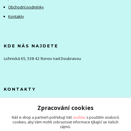
Obchodní podmínky
Kontakty
KDE NÁS NAJDETE
Lichnická 65, 538 42 Ronov nad Doubravou
KONTAKTY
Olena
Zpracování cookies
+420 705 976 386
(Po-Pá, 8-16 hod.)
Náš e-shop a partneři potřebují Váš
souhlas
s použitím souborů
cookies, aby Vám mohli zobrazovat informace týkající se Vašich
info@zlevnenizbozi.cz
zájmů.