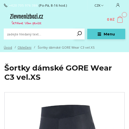
+420 705 976 386
(Po-Pá, 8-16 hod.)
CZK
0
0 Kč
Menu
Úvod
Oblečeni
Šortky dámské GORE Wear C3 vel.XS
Šortky dámské GORE Wear
C3 vel.XS