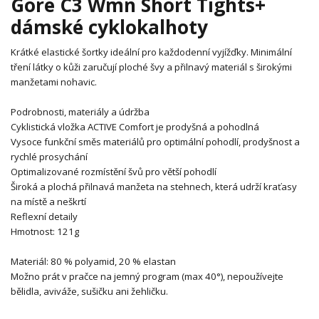
Gore C3 Wmn Short Tights+
dámské cyklokalhoty
Krátké elastické šortky ideální pro každodenní vyjížďky. Minimální
tření látky o kůži zaručují ploché švy a přilnavý materiál s širokými
manžetami nohavic.
Podrobnosti, materiály a údržba
Cyklistická vložka ACTIVE Comfort je prodyšná a pohodlná
Vysoce funkční směs materiálů pro optimální pohodlí, prodyšnost a
rychlé prosychání
Optimalizované rozmístění švů pro větší pohodlí
Široká a plochá přilnavá manžeta na stehnech, která udrží kraťasy
na místě a neškrtí
Reflexní detaily
Hmotnost: 121g
Materiál: 80 % polyamid, 20 % elastan
Možno prát v pračce na jemný program (max 40°), nepoužívejte
bělidla, aviváže, sušičku ani žehličku.