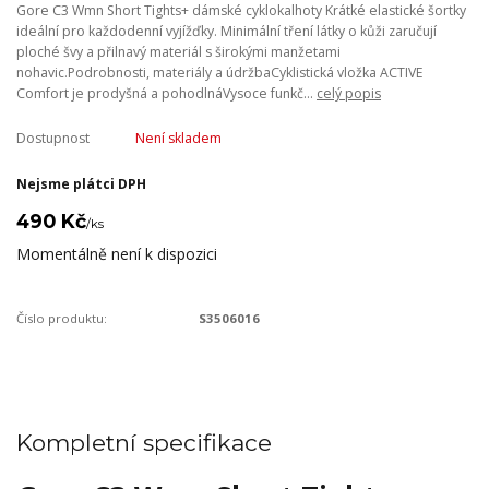
Gore C3 Wmn Short Tights+ dámské cyklokalhoty Krátké elastické šortky
ideální pro každodenní vyjížďky. Minimální tření látky o kůži zaručují
ploché švy a přilnavý materiál s širokými manžetami
nohavic.Podrobnosti, materiály a údržbaCyklistická vložka ACTIVE
Comfort je prodyšná a pohodlnáVysoce funkč...
celý popis
Dostupnost
Není skladem
Nejsme plátci DPH
490 Kč
/
ks
Momentálně není k dispozici
Číslo produktu:
S3506016
Kompletní specifikace