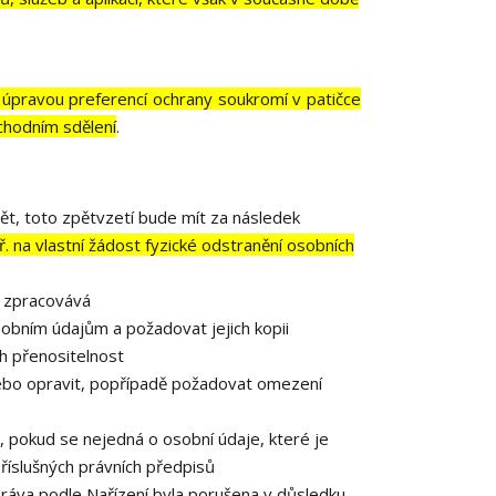
 úpravou preferencí ochrany soukromí v patičce
chodním sdělení
.
ět, toto zpětvzetí bude mít za následek
. na vlastní žádost fyzické odstranění osobních
e zpracovává
obním údajům a požadovat jejich kopii
h přenositelnost
ebo opravit, popřípadě požadovat omezení
 pokud se nejedná o osobní údaje, které je
říslušných právních předpisů
práva podle Nařízení byla porušena v důsledku