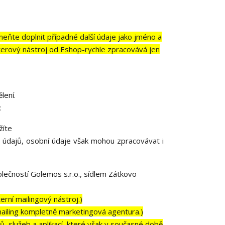
eňte doplnit případné další údaje jako jméno a
etterový nástroj od Eshop-rychle zpracovává jen
lení.
:
žíte
 údajů, osobní údaje však mohou zpracovávat i
ečností Golemos s.r.o., sídlem Zátkovo
rní mailingový nástroj.)
iling kompletně marketingová agentura.)
, služeb a aplikací, které však v současné době