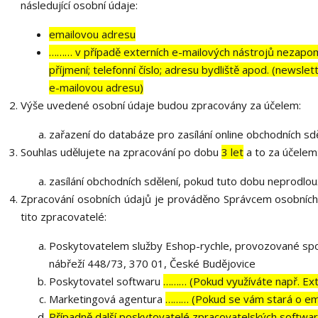
následující osobní údaje:
emailovou adresu
……… v případě externích e-mailových nástrojů nezapom
příjmení; telefonní číslo; adresu bydliště apod. (newsl
e-mailovou adresu)
Výše uvedené osobní údaje budou zpracovány za účelem:
zařazení do databáze pro zasílání online obchodních sdě
Souhlas udělujete na zpracování po dobu
3 let
a to za účelem
zasílání obchodních sdělení, pokud tuto dobu neprodlou
Zpracování osobních údajů je prováděno Správcem osobních
tito zpracovatelé:
Poskytovatelem služby Eshop-rychle, provozované spol
nábřeží 448/73, 370 01, České Budějovice
Poskytovatel softwaru
……… (Pokud využíváte např. Exte
Marketingová agentura
……… (Pokud se vám stará o ema
Případně další poskytovatelé zpracovatelských softwarů