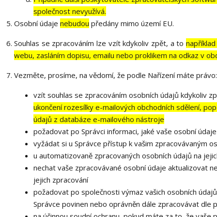
společnost nevyužívá.
Osobní údaje
nebudou
předány mimo území EU.
Souhlas se zpracováním lze vzít kdykoliv zpět, a to
například
webu, zasláním dopisu, emailu nebo proklikem na odkaz v ob
Vezměte, prosíme, na vědomí, že podle Nařízení máte právo:
vzít souhlas se zpracováním osobních údajů kdykoliv zp
ukončení rozesílky e-mailových obchodních sdělení, popř
údajů z databáze e-mailového nástroje
požadovat po Správci informaci, jaké vaše osobní údaj
vyžádat si u Správce přístup k vašim zpracovávaným os
u automatizovaně zpracovaných osobních údajů na jejic
nechat vaše zpracovávané osobní údaje aktualizovat n
jejich zpracování
požadovat po společnosti výmaz vašich osobních údajů,
Správce povinen nebo oprávněn dále zpracovávat dle p
na účinnou soudní ochranu, pokud máte za to, že vaše 