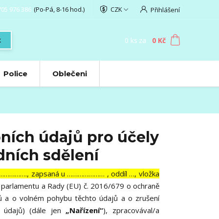
705 976 386
(Po-Pá, 8-16 hod.)
CZK
Přihlášení
0
ks
za
0 Kč
t
Police
Oblečeni
ních údajů pro účely
dních sdělení
………………., zapsaná u ………………… , oddíl …, vložka
o parlamentu a Rady (EU) č. 2016/679 o ochraně
jů a o volném pohybu těchto údajů a o zrušení
 údajů) (dále jen
„Nařízení“
), zpracovával/a