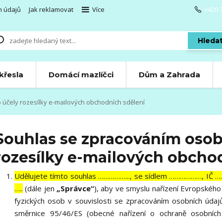
h údajů
Jak reklamovat
Více
+420 
Hleda
 křesla
Domácí mazlíčci
Dům a Zahrada
účely rozesílky e-mailových obchodních sdělení
Souhlas se zpracováním osob
rozesílky e-mailových obcho
Udělujete tímto souhlas ……………..., se sídlem ………………, IČ 
…..
(dále jen
„Správce“
), aby ve smyslu nařízení Evropskéh
fyzických osob v souvislosti se zpracováním osobních úda
směrnice 95/46/ES (obecné nařízení o ochraně osobních