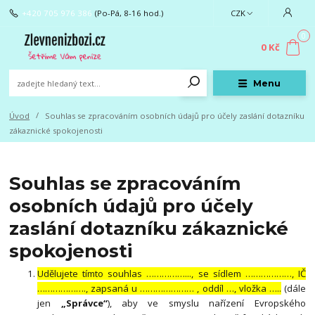
+420 705 976 386
(Po-Pá, 8-16 hod.)
CZK
0
0 Kč
Menu
Úvod
Souhlas se zpracováním osobních údajů pro účely zaslání dotazníku
zákaznické spokojenosti
Souhlas se zpracováním
osobních údajů pro účely
zaslání dotazníku zákaznické
spokojenosti
Udělujete tímto souhlas ……………..., se sídlem ………………, IČ
………………., zapsaná u ………………… , oddíl …, vložka …..
(dále
jen
„Správce“
), aby ve smyslu nařízení Evropského