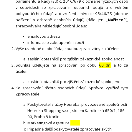
parlamentu a Rady (EU) č. 2016/679 o ochraně fyzických osob
v souvislosti se zpracováním osobních údajů a o volném
pohybu těchto údajů a o zrušení směrnice 95/46/ES (obecné
nařízení o ochraně osobních údajů) (dále jen
„Nařízení“
),
zpracovával/a následující osobní údaje:
emailovou adresu
informace o zakoupeném zboží
Výše uvedené osobní údaje budou zpracovány za účelem:
zaslání dotazníků pro zjištění zákaznické spokojenosti
Souhlas udělujete na zpracování po dobu
60 dní
a to za
účelem:
zaslání dotazníků pro zjištění zákaznické spokojenosti
Ke zpracování těchto osobních údajů Správce využívá tyto
Zpracovatele:
Poskytovatel služby Heureka, provozované společností
Heureka Shopping s.r.o., sídlem Karolinská 650/1, 186
00, Praha 8-Karlín
Marketingová agentura
………
Případně další poskytovatelé zpracovatelských