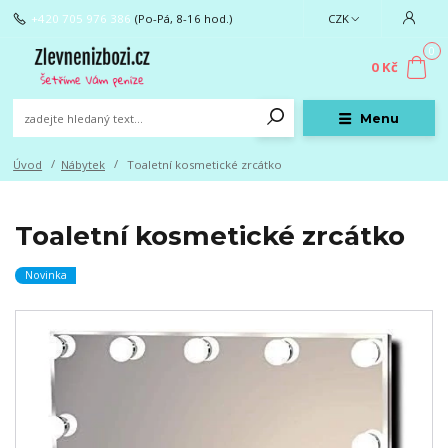
+420 705 976 386
(Po-Pá, 8-16 hod.)
CZK
0
0 Kč
Menu
Úvod
Nábytek
Toaletní kosmetické zrcátko
Toaletní kosmetické zrcátko
Novinka