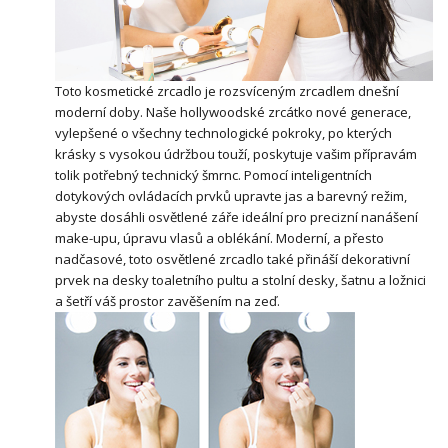
Toto kosmetické zrcadlo je rozsvíceným zrcadlem dnešní
moderní doby. Naše hollywoodské zrcátko nové generace,
vylepšené o všechny technologické pokroky, po kterých
krásky s vysokou údržbou touží, poskytuje vašim přípravám
tolik potřebný technický šmrnc. Pomocí inteligentních
dotykových ovládacích prvků upravte jas a barevný režim,
abyste dosáhli osvětlené záře ideální pro precizní nanášení
make-upu, úpravu vlasů a oblékání. Moderní, a přesto
nadčasové, toto osvětlené zrcadlo také přináší dekorativní
prvek na desky toaletního pultu a stolní desky, šatnu a ložnici
a šetří váš prostor zavěšením na zeď.