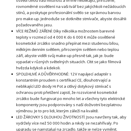
osvětlí celou vaši místnost a vrhne neblikající, přirozené,
rovnoměrné osvětlení na vaši tvář bez jakýchkoli nežádoucích
stínů, a poskytuje profesionální světlo se správnou barvou
pro make-up. Jednoduše se dotkněte stmívače, abyste dosáhli
požadovaného jasu.
VÍCE REŽIMŮ ZÁŘENÍ: Díky několika možnostem barevné
teploty v rozmezí od 4 000 K do 6 000 K může osvětlené
kosmetické zrcátko snadno přepínat mezi studenou bílou,
měkkým denním světlem, přirozeným světlem nebo teplou
září, abyste viděli svůj make-up přesně tak, jak je. bude
vypadat v různých světelných situacích. Cítit se jako filmová
hvězda kdykoli a kdekoli.
SPOLEHLIVÉ A DŮVĚRYHODNÉ: 12V napájecí adaptér s
konstantním proudem s certifikací CE, dlouhotrvající a
neblikající LED diody Hi Pot a citlivý dotykový stmívač s
ochranou proti přetížení zajistí, že rozsvícené kosmetické
zrcátko bude fungovat po mnoho let a všechny tyto elektrické
komponenty jsou podporovány s naší doživotní bezplatnou
výměnou. Je to pro lidi, kterým záleží na kvalitě.
LED ŽÁROVKY S DLOUHOU ŽIVOTNOSTÍ: Jsou navrženy tak, aby
vydržely více než 50 000 hodin a nikdy se nezahřívaly. Po
upgradu se nainstalují na zrcadlo, takže je nelze vyměnit.