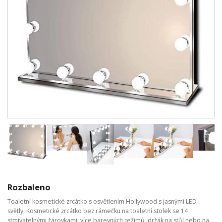
Rozbaleno
Toaletní kosmetické zrcátko s osvětlením Hollywood s jasnými LED
světly, Kosmetické zrcátko bez rámečku na toaletní stolek se 14
stmívatelnými žárovkami, více barevných režimů, držák na stůl nebo na