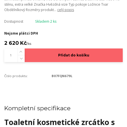
stěnu, extra velké Značka Hvězdná vize Typ pokoje Ložnice Tvar
Obdélníkový Rozměry produkt...
celý popis
Dostupnost
Skladem 2 ks
Nejsme plátci DPH
2 620 Kč
/
ks
Přidat do košíku
Číslo produktu:
B07FQN679L
Kompletní specifikace
Toaletní kosmetické zrcátko s