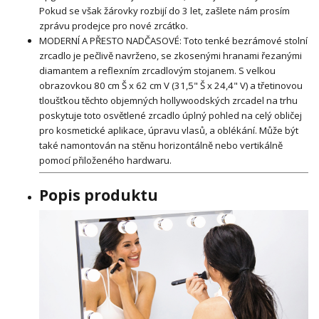
Pokud se však žárovky rozbijí do 3 let, zašlete nám prosím
zprávu prodejce pro nové zrcátko.
MODERNÍ A PŘESTO NADČASOVÉ: Toto tenké bezrámové stolní
zrcadlo je pečlivě navrženo, se zkosenými hranami řezanými
diamantem a reflexním zrcadlovým stojanem. S velkou
obrazovkou 80 cm Š x 62 cm V (31,5" Š x 24,4" V) a třetinovou
tloušťkou těchto objemných hollywoodských zrcadel na trhu
poskytuje toto osvětlené zrcadlo úplný pohled na celý obličej
pro kosmetické aplikace, úpravu vlasů, a oblékání. Může být
také namontován na stěnu horizontálně nebo vertikálně
pomocí přiloženého hardwaru.
Popis produktu