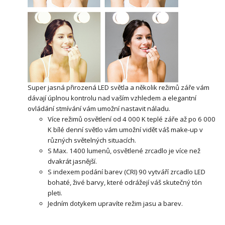
Super jasná přirozená LED světla a několik režimů záře vám
dávají úplnou kontrolu nad vaším vzhledem a elegantní
ovládání stmívání vám umožní nastavit náladu.
Více režimů osvětlení od 4 000 K teplé záře až po 6 000
K bílé denní světlo vám umožní vidět váš make-up v
různých světelných situacích.
S Max. 1400 lumenů, osvětlené zrcadlo je více než
dvakrát jasnější.
S indexem podání barev (CRI) 90 vytváří zrcadlo LED
bohaté, živé barvy, které odrážejí váš skutečný tón
pleti.
Jedním dotykem upravíte režim jasu a barev.