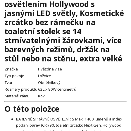
osvětlením Hollywood s
jasnými LED světly, Kosmetické
zrcátko bez rámečku na
toaletní stolek se 14
stmívatelnými žárovkami, více
barevných režimů, držák na
stůl nebo na stěnu, extra velké
Značka
Hvězdná vize
Typ pokoje
Ložnice
Tvar
Obdélníkový
Rozměry produktu
62L x 80W centimetrů
Materiál rámu
Kov
O této položce
BAREVNĚ SPRÁVNÉ OSVĚTLENÍ : S Max. 1400 lumenů a index
podání barev (CRI) 90, toaletní zrcátko Next Gen. Hollywood