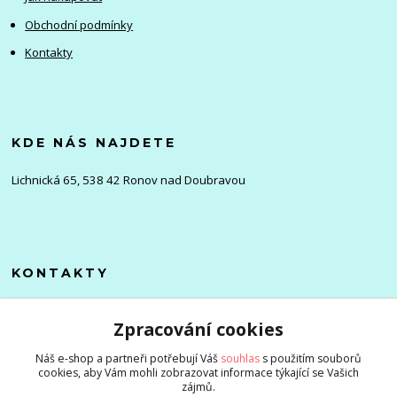
Obchodní podmínky
Kontakty
KDE NÁS NAJDETE
Lichnická 65, 538 42 Ronov nad Doubravou
KONTAKTY
Olena
Zpracování cookies
+420 705 976 386
(Po-Pá, 8-16 hod.)
Náš e-shop a partneři potřebují Váš
souhlas
s použitím souborů
cookies, aby Vám mohli zobrazovat informace týkající se Vašich
info@zlevnenizbozi.cz
zájmů.