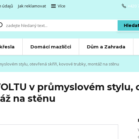
h údajů
Jak reklamovat
Více
+420 
Hleda
 křesla
Domácí mazlíčci
Dům a Zahrada
slovém stylu, otevřená skříň, kovové trubky, montáž na stěnu
OLTU v průmyslovém stylu, o
áž na stěnu