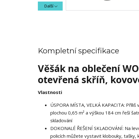
Další
Kompletní specifikace
Věšák na oblečení WO
otevřená skříň, kovov
Vlastnosti
ÚSPORA MÍSTA, VELKÁ KAPACITA: Příliš v
plochou 0,65 m² a výškou 184 cm řeší šatn
skladování
DOKONALÉ ŘEŠENÍ SKLADOVÁNÍ: Na levou v
policích můžete vystavit klobouky, tašky, 