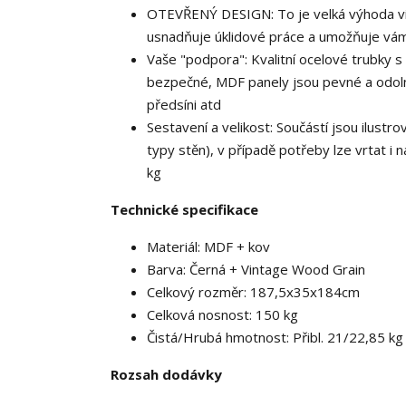
OTEVŘENÝ DESIGN: To je velká výhoda vin
usnadňuje úklidové práce a umožňuje vám o
Vaše "podpora": Kvalitní ocelové trubky s
bezpečné, MDF panely jsou pevné a odolné.
předsíni atd
Sestavení a velikost: Součástí jsou ilustr
typy stěn), v případě potřeby lze vrtat i
kg
Technické specifikace
Materiál: MDF + kov
Barva: Černá + Vintage Wood Grain
Celkový rozměr: 187,5x35x184cm
Celková nosnost: 150 kg
Čistá/Hrubá hmotnost: Přibl. 21/22,85 kg
Rozsah dodávky