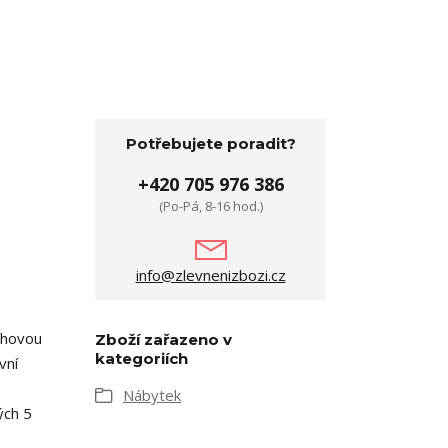
Potřebujete poradit?
+420 705 976 386
(Po-Pá, 8-16 hod.)
info@zlevnenizbozi.cz
ahovou
Zboží zařazeno v
kategoriích
vní
Nábytek
ých 5