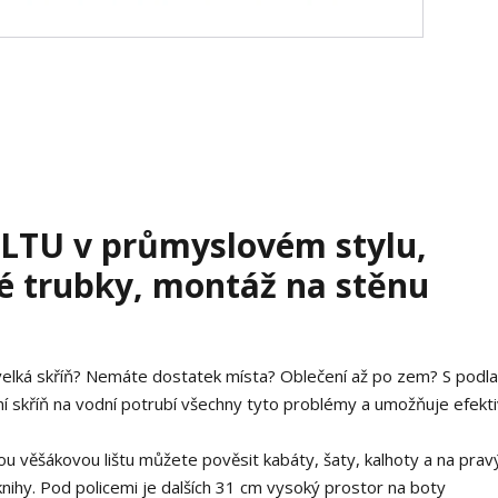
LTU v průmyslovém stylu,
é trubky, montáž na stěnu
elká skříň? Nemáte dostatek místa? Oblečení až po zem? S podl
í skříň na vodní potrubí všechny tyto problémy a umožňuje efekti
ěšákovou lištu můžete pověsit kabáty, šaty, kalhoty a na prav
knihy. Pod policemi je dalších 31 cm vysoký prostor na boty