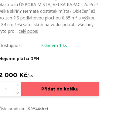
Vlastnosti ÚSPORA MÍSTA, VELKÁ KAPACITA: Příliš
velká skříň? Nemáte dostatek místa? Oblečení až
po zem? S podlahovou plochou 0,65 m² a výškou
184 cm řeší šatní skříň na vodní potrubí všechny
tyto pro...
celý popis
Dostupnost
Skladem 1 ks
Nejsme plátci DPH
2 000 Kč
/
ks
Přidat do košíku
Číslo produktu:
SRY44shei