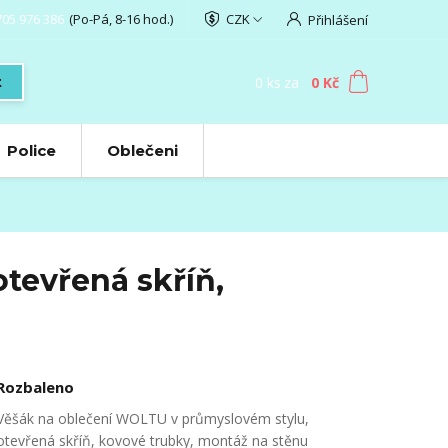
705 976 386
(Po-Pá, 8-16 hod.)
CZK
Přihlášení
0
ks
za
0 Kč
t
Police
Oblečeni
tevřená skříň,
Rozbaleno
Věšák na oblečení WOLTU v průmyslovém stylu,
otevřená skříň, kovové trubky, montáž na stěnu