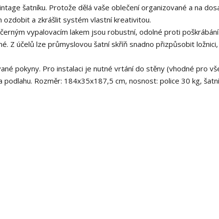
tage šatníku. Protože dělá vaše oblečení organizované a na dos
zdobit a zkrášlit systém vlastní kreativitou.
 černým vypalovacím lakem jsou robustní, odolné proti poškrábání
 Z účelů lze průmyslovou šatní skříň snadno přizpůsobit ložnici,
ované pokyny. Pro instalaci je nutné vrtání do stěny (vhodné pro v
 na podlahu. Rozměr: 184x35x187,5 cm, nosnost: police 30 kg, šatní