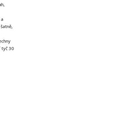
ah,
 a
 šatně,
šechny
 tyč 30