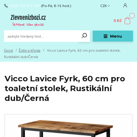
+420 705 976 386
(Po-Pá, 8-16 hod.)
CZK
0
0 Kč
Menu
Úvod
Židle a křesla
Vicco Lavice Fyrk, 60 cm pro toaletní stolek,
Rustikální dub/Černá
Vicco Lavice Fyrk, 60 cm pro
toaletní stolek, Rustikální
dub/Černá