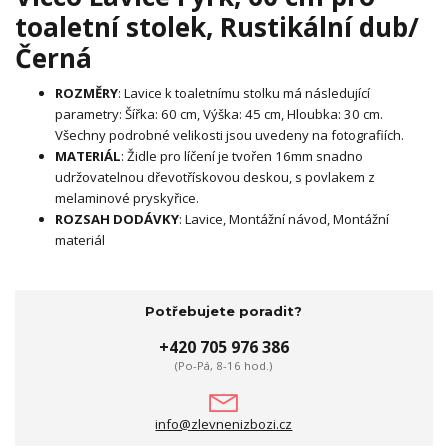
toaletní stolek, Rustikální dub/
Černá
ROZMĚRY
: Lavice k toaletnímu stolku má následující
parametry: Šířka: 60 cm, Výška: 45 cm, Hloubka: 30 cm.
Všechny podrobné velikosti jsou uvedeny na fotografiích.
MATERIÁL
: Židle pro líčení je tvořen 16mm snadno
udržovatelnou dřevotřískovou deskou, s povlakem z
melaminové pryskyřice.
ROZSAH DODÁVKY
: Lavice, Montážní návod, Montážní
materiál
Potřebujete poradit?
+420 705 976 386
(Po-Pá, 8-16 hod.)
info@zlevnenizbozi.cz