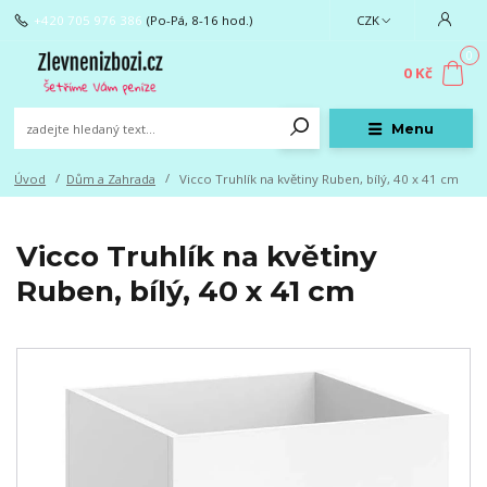
+420 705 976 386
(Po-Pá, 8-16 hod.)
CZK
0
0 Kč
Menu
Úvod
Dům a Zahrada
Vicco Truhlík na květiny Ruben, bílý, 40 x 41 cm
Vicco Truhlík na květiny
Ruben, bílý, 40 x 41 cm