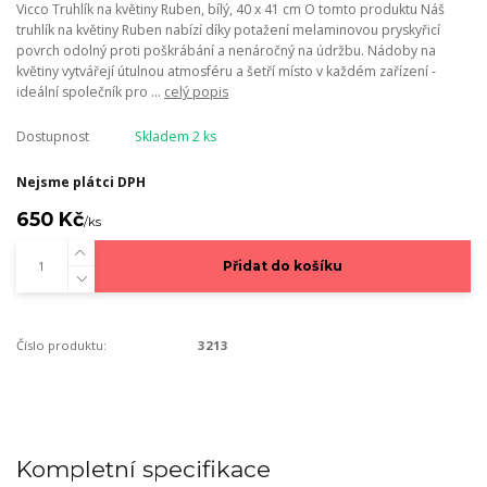
Vicco Truhlík na květiny Ruben, bílý, 40 x 41 cm O tomto produktu Náš
truhlík na květiny Ruben nabízí díky potažení melaminovou pryskyřicí
povrch odolný proti poškrábání a nenáročný na údržbu. Nádoby na
květiny vytvářejí útulnou atmosféru a šetří místo v každém zařízení -
ideální společník pro ...
celý popis
Dostupnost
Skladem 2 ks
Nejsme plátci DPH
650 Kč
/
ks
Přidat do košíku
Číslo produktu:
3213
Kompletní specifikace