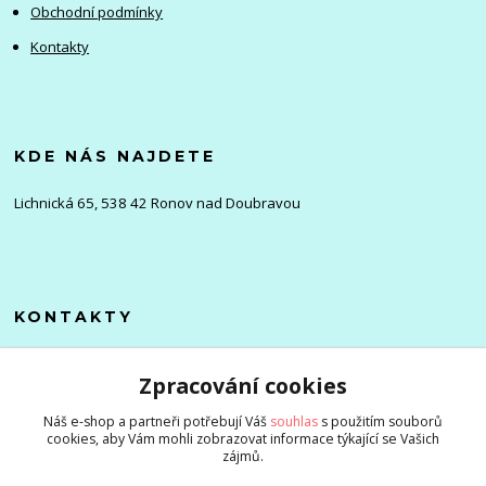
Obchodní podmínky
Kontakty
KDE NÁS NAJDETE
Lichnická 65, 538 42 Ronov nad Doubravou
KONTAKTY
Olena
Zpracování cookies
+420 705 976 386
(Po-Pá, 8-16 hod.)
Náš e-shop a partneři potřebují Váš
souhlas
s použitím souborů
cookies, aby Vám mohli zobrazovat informace týkající se Vašich
info@zlevnenizbozi.cz
zájmů.