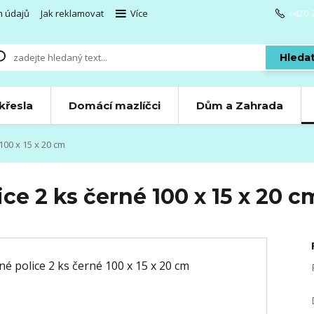
h údajů
Jak reklamovat
Více
+420 
Hleda
 křesla
Domácí mazlíčci
Dům a Zahrada
100 x 15 x 20 cm
ce 2 ks černé 100 x 15 x 20 c