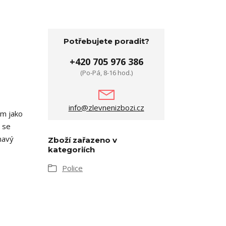
Potřebujete poradit?
+420 705 976 386
(Po-Pá, 8-16 hod.)
info@zlevnenizbozi.cz
ám jako
c se
mavý
Zboží zařazeno v
kategoriích
Police