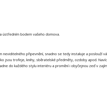
byla ústředním bodem vašeho domova.
ém neviditelného připevnění, snadno se tedy instaluje a poslouží v
ako jsou trofeje, knihy, sběratelské předměty, ozdoby apod. Naví
padne do každého stylu interiéru a promění i obyčejnou zeď v zají