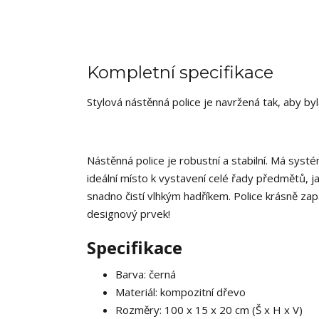
Kompletní specifikace
Stylová nástěnná police je navržená tak, aby 
Nástěnná police je robustní a stabilní. Má syst
ideální místo k vystavení celé řady předmětů, j
snadno čistí vlhkým hadříkem. Police krásně za
designový prvek!
Specifikace
Barva: černá
Materiál: kompozitní dřevo
Rozměry: 100 x 15 x 20 cm (Š x H x V)