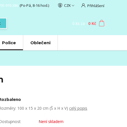
705 976 386
(Po-Pá, 8-16 hod.)
CZK
Přihlášení
0
ks
za
0 Kč
t
Police
Oblečeni
m
Rozbaleno
Rozměry: 100 x 15 x 20 cm (Š x H x V)
celý popis
Dostupnost
Není skladem