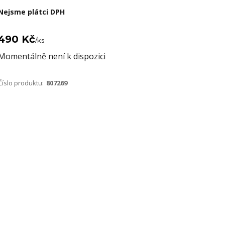
Nejsme plátci DPH
490 Kč
/
ks
Momentálně není k dispozici
Číslo produktu:
807269