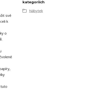
kategoriích
Nábytek
žit své
eli k
ky o
ě.
u
 Zvolené
papíry,
íky
 tuto