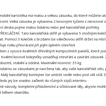
obilní kartotéka má malou a velkou zásuvku, do které můžete ulo
kromí. Velká zásuvka je vybavena 2 kovovými tyčemi z nerezové oc
ycí deska pojme malou tiskárnu nebo jiné kancelářské potřeby
LÁČENÍ: Tato kancelářská skříň je vybavena 5 otočnými koleč
t. Pomocí 3 koleček s brzdami lze válečkovou skříň držet na míst
je riziku převrácení při jejím úplném otevření
oben z vysoce kvalitních dřevěných kompozitních panelů, které jso
 Kvalitní kovové kolejničky usnadňují otevírání a zavírání zásuvek.
robustní, stabilní a odolná. Maximální nosnost: 35 kg
árnu se zásuvkami je navržena tak, aby vaše kancelářské věci, 
 Malý kancelářský kontejner lze umístit vedle nebo pod váš stůl. D
du jej lze snadno začlenit do různých stylů interiéru
ávody, kompletní příslušenství a očíslované díly, abyste mohli
it během okamžiku