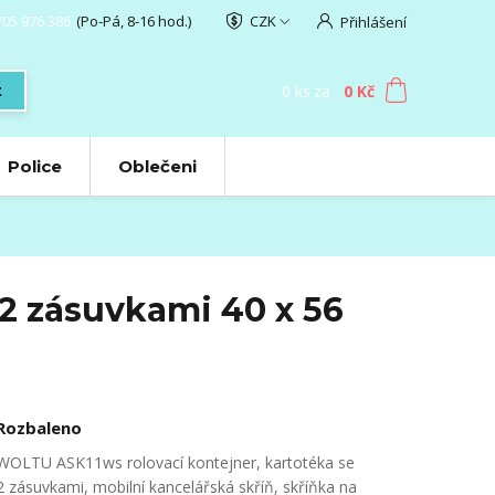
705 976 386
(Po-Pá, 8-16 hod.)
CZK
Přihlášení
0
ks
za
0 Kč
t
Police
Oblečeni
2 zásuvkami 40 x 56
Rozbaleno
WOLTU ASK11ws rolovací kontejner, kartotéka se
2 zásuvkami, mobilní kancelářská skříň, skříňka na