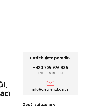
Potřebujete poradit?
+420 705 976 386
(Po-Pá, 8-16 hod.)
ůl,
info@zlevnenizbozi.cz
ácí
Zboží zařazeno v