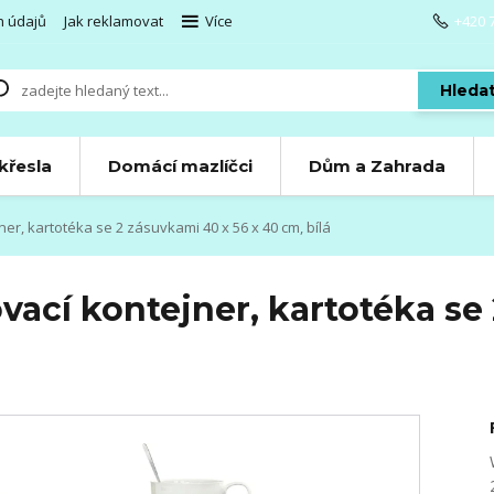
h údajů
Jak reklamovat
Více
+420 
Hleda
 křesla
Domácí mazlíčci
Dům a Zahrada
r, kartotéka se 2 zásuvkami 40 x 56 x 40 cm, bílá
ací kontejner, kartotéka se 