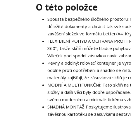
O této položce
Spousta bezpečného úložného prostoru: m
důležité dokumenty a chránit tak své sou
zavěšení složek ve formátu Letter/A4. Kr
FLEXIBILNÍ POHYB A OCHRANA PROTI PŘEK
360°, takže skříň můžete hladce pohybova
Váleček pod spodní zásuvkou navíc zabraňu
Pevný a odolný: rolovací kontejner je vyr
odolné proti opotřebení a snadno se čistí.
materiály zajišťují, že zásuvková skříň je 
MODNÍ A MULTIFUNKČNÍ: Tato skříň na tisk
složky a další věci byly dobře uspořádané.
svému modernímu a minimalistickému vzhle
SNADNÁ MONTÁŽ Poskytujeme ilustrované n
závěsnou kartotéku se zásuvkami sestav