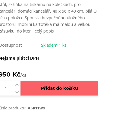
stůl, skříňka na tiskárnu na kolečkách, pro
kancelář, domácí kancelář, 40 x 56 x 40 cm, bílá O
této položce Spousta bezpečného úložného
prostoru: mobilní kartotéka má malou a velkou
zásuvku, do kter...
celý popis
Dostupnost
Skladem 1 ks
Nejsme plátci DPH
950 Kč
/
ks
Přidat do košíku
Číslo produktu:
ASK11ws