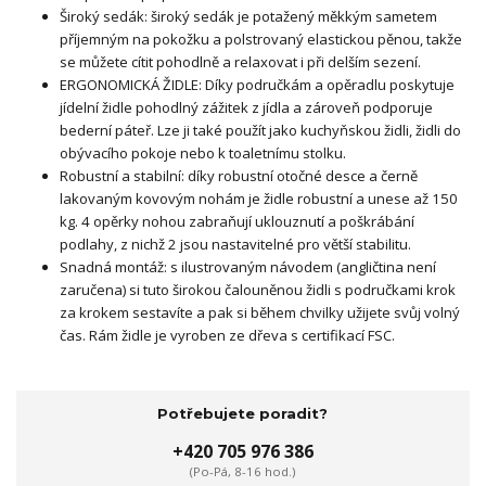
Široký sedák: široký sedák je potažený měkkým sametem
příjemným na pokožku a polstrovaný elastickou pěnou, takže
se můžete cítit pohodlně a relaxovat i při delším sezení.
ERGONOMICKÁ ŽIDLE: Díky područkám a opěradlu poskytuje
jídelní židle pohodlný zážitek z jídla a zároveň podporuje
bederní páteř. Lze ji také použít jako kuchyňskou židli, židli do
obývacího pokoje nebo k toaletnímu stolku.
Robustní a stabilní: díky robustní otočné desce a černě
lakovaným kovovým nohám je židle robustní a unese až 150
kg. 4 opěrky nohou zabraňují uklouznutí a poškrábání
podlahy, z nichž 2 jsou nastavitelné pro větší stabilitu.
Snadná montáž: s ilustrovaným návodem (angličtina není
zaručena) si tuto širokou čalouněnou židli s područkami krok
za krokem sestavíte a pak si během chvilky užijete svůj volný
čas. Rám židle je vyroben ze dřeva s certifikací FSC.
Potřebujete poradit?
+420 705 976 386
(Po-Pá, 8-16 hod.)