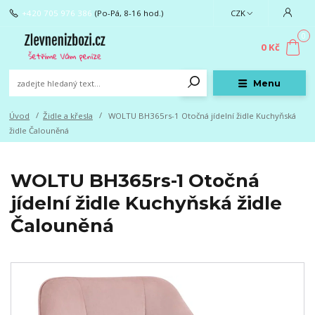
+420 705 976 386
(Po-Pá, 8-16 hod.)
CZK
0
0 Kč
Menu
Úvod
Židle a křesla
WOLTU BH365rs-1 Otočná jídelní židle Kuchyňská
židle Čalouněná
WOLTU BH365rs-1 Otočná
jídelní židle Kuchyňská židle
Čalouněná