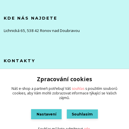
KDE NÁS NAJDETE
Lichnická 65, 538 42 Ronov nad Doubravou
KONTAKTY
Olena
Zpracování cookies
+420 705 976 386
(Po-Pá, 8-16 hod.)
Náš e-shop a partneři potřebují Váš
souhlas
s použitím souborů
cookies, aby Vám mohli zobrazovat informace týkající se Vašich
info@zlevnenizbozi.cz
zájmů.
Nastavení
Souhlasím
Souhlas můžete odmítnout
zde
.