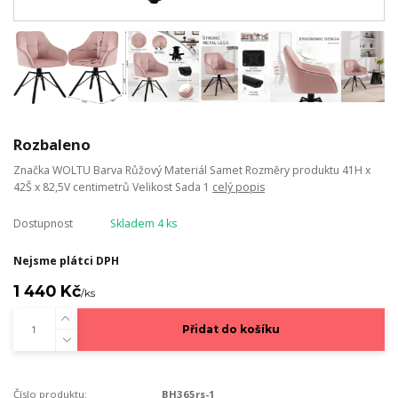
Rozbaleno
Značka WOLTU Barva Růžový Materiál Samet Rozměry produktu 41H x
42Š x 82,5V centimetrů Velikost Sada 1
celý popis
Dostupnost
Skladem 4 ks
Nejsme plátci DPH
1 440 Kč
/
ks
Přidat do košíku
Číslo produktu:
BH365rs-1