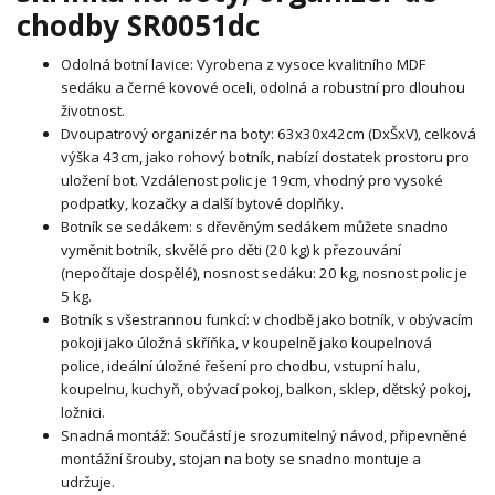
chodby SR0051dc
Odolná botní lavice: Vyrobena z vysoce kvalitního MDF
sedáku a černé kovové oceli, odolná a robustní pro dlouhou
životnost.
Dvoupatrový organizér na boty: 63x30x42cm (DxŠxV), celková
výška 43cm, jako rohový botník, nabízí dostatek prostoru pro
uložení bot. Vzdálenost polic je 19cm, vhodný pro vysoké
podpatky, kozačky a další bytové doplňky.
Botník se sedákem: s dřevěným sedákem můžete snadno
vyměnit botník, skvělé pro děti (20 kg) k přezouvání
(nepočítaje dospělé), nosnost sedáku: 20 kg, nosnost polic je
5 kg.
Botník s všestrannou funkcí: v chodbě jako botník, v obývacím
pokoji jako úložná skříňka, v koupelně jako koupelnová
police, ideální úložné řešení pro chodbu, vstupní halu,
koupelnu, kuchyň, obývací pokoj, balkon, sklep, dětský pokoj,
ložnici.
Snadná montáž: Součástí je srozumitelný návod, připevněné
montážní šrouby, stojan na boty se snadno montuje a
udržuje.