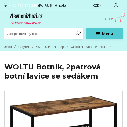
+420 705 976 386
(Po-Pá, 8-16 hod.)
CZK
0
0 Kč
Menu
Úvod
Nábytek
WOLTU Botník, 2patrová botní lavice se sedákem
WOLTU Botník, 2patrová
botní lavice se sedákem