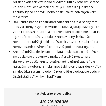
při sledování televize nebo si vytvořit útulný pracovní či čtecí
koutek. Nožní deska měří pouze φ 35 cm a lze ji dokonce
zasunout pod pohovku nebo postel, takže zabírá jen velmi
málo místa.
Robustní a nosná konstrukce: základní deska a nosný rám
jsou vyrobeny z vysoce kvalitního kovu a jsou potaženy, což
vede k robustní, stabilní a nerezové konstrukci s nosností 10
kg. Součástí dodávky je také 6 nastavitelných kluzných
nohou, které udržují odkládací stolek ve tvaru C stabilní i na
nerovnostech a zároveň chrání vaši podlahovou krytinu.
Snadná údržba desky stolu: kulatá deska stolu o průměru 40
cm poskytuje prostorný a praktický úložný prostor pro
dálkové ovladače, hrnky, svačiny atd. a účinně zabraňuje
nárazům. Vyrobena z melaminově dýhované MDF desky třídy
E1 (tloušťka 1,5 cm), je odolná proti oděru a odpuzuje vodu. K
čištění stačí otřít vlhkým hadříkem.
Potřebujete poradit?
+420 705 976 386