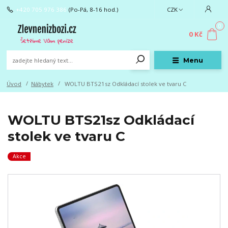
+420 705 976 386
(Po-Pá, 8-16 hod.)
CZK
0
0 Kč
Menu
Úvod
Nábytek
WOLTU BTS21sz Odkládací stolek ve tvaru C
WOLTU BTS21sz Odkládací
stolek ve tvaru C
Akce