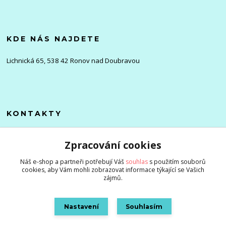
KDE NÁS NAJDETE
Lichnická 65, 538 42 Ronov nad Doubravou
KONTAKTY
Olena
Zpracování cookies
+420 705 976 386
(Po-Pá, 8-16 hod.)
Náš e-shop a partneři potřebují Váš
souhlas
s použitím souborů
cookies, aby Vám mohli zobrazovat informace týkající se Vašich
info@zlevnenizbozi.cz
zájmů.
Nastavení
Souhlasím