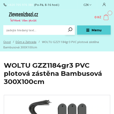
+420 705 976 386
(Po-Pá, 8-16 hod.)
CZK
0
0 Kč
Menu
Úvod
Dům a Zahrada
WOLTU GZZ1184gr3 PVC plotová zástěna
Bambusová 300X100cm
WOLTU GZZ1184gr3 PVC
plotová zástěna Bambusová
300X100cm