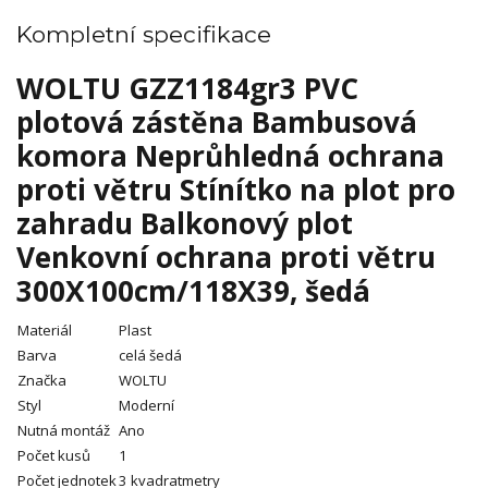
Kompletní specifikace
WOLTU GZZ1184gr3 PVC
plotová zástěna Bambusová
komora Neprůhledná ochrana
proti větru Stínítko na plot pro
zahradu Balkonový plot
Venkovní ochrana proti větru
300X100cm/118X39, šedá
Materiál
Plast
Barva
celá šedá
Značka
WOLTU
Styl
Moderní
Nutná montáž
Ano
Počet kusů
1
Počet jednotek
3 kvadratmetry