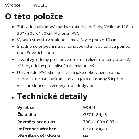
Výrobce
WOLTU
O této položce
Zahradní balkónová markýza stínící plot šedý; Velikost: 118" x
39" / 300 x 100 cm; Materiál: PVC
Vysoká stabilita vzdálenosti mezi švy je pouze 10 cm
Snadno se připevní na balkónovou lištu nebo terasu pomocí
upevňovacích spon
Trvanlivý, odolný proti povětrnostním vlivům, odolný proti UV
záření, odolný proti plísním a omyvatelný
Univerzální PVC stínítko ideální jako dekorativní plot na
zahradu, terasu, balkon a terasu jako ochranný štít před
větrem, sluncem, zvědavými pohledy atd.
Technické detaily
Výrobce
WOLTU
Číslo dílu
‎GZZ1184gr3
Rozměry produktu
300 x 100 x 0,03 cm
Reference výrobce
‎GZZ1184gr3
Přerušeno výrobcem
Ne