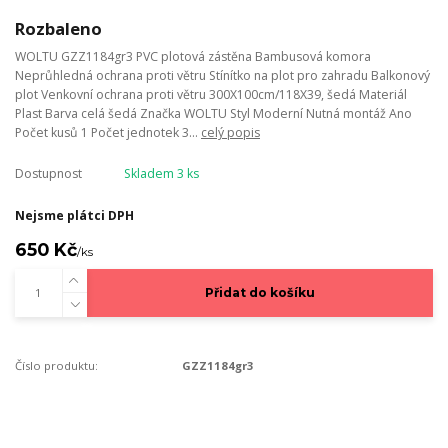
Rozbaleno
WOLTU GZZ1184gr3 PVC plotová zástěna Bambusová komora
Neprůhledná ochrana proti větru Stínítko na plot pro zahradu Balkonový
plot Venkovní ochrana proti větru 300X100cm/118X39, šedá Materiál
Plast Barva celá šedá Značka WOLTU Styl Moderní Nutná montáž Ano
Počet kusů 1 Počet jednotek 3...
celý popis
Dostupnost
Skladem 3 ks
Nejsme plátci DPH
650 Kč
/
ks
Přidat do košíku
Číslo produktu:
GZZ1184gr3