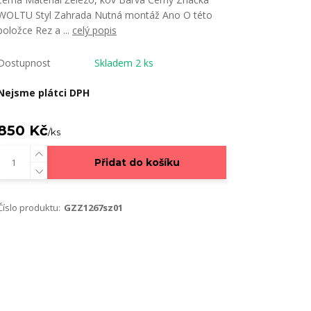
WOLTU Styl Zahrada Nutná montáž Ano O této
položce Rez a ...
celý popis
Dostupnost
Skladem 2 ks
Nejsme plátci DPH
850 Kč
/
ks
Přidat do košíku
Číslo produktu:
‎GZZ1267sz01