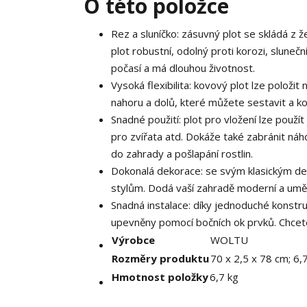
O této položce
Rez a sluníčko: zásuvný plot se skládá z
plot robustní, odolný proti korozi, slune
počasí a má dlouhou životnost.
Vysoká flexibilita: kovový plot lze položi
nahoru a dolů, které můžete sestavit a kom
Snadné použití: plot pro vložení lze použít
pro zvířata atd. Dokáže také zabránit n
do zahrady a pošlapání rostlin.
Dokonalá dekorace: se svým klasickým de
stylům. Dodá vaší zahradě moderní a uměle
Snadná instalace: díky jednoduché konstru
upevněny pomocí bočních ok prvků. Chcete-
Výrobce
WOLTU
Rozměry produktu
70 x 2,5 x 78 cm; 6,
Hmotnost položky
6,7 kg