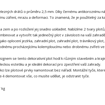
 železných drátů o průměru 2,5 mm. Díky černému antikoroznímu ná
čnímu záření, mrazu a deformaci. To znamená, že je použitelný za 
t na zem a po rozložení jej snadno uskladnit. Nabízíme 2 tvary plotů
binovat a vytvořit tak jedinečný plot v závislosti na vaší zahrad
 jako oplocení jezírka, zahradní plot, zahradní plot, trávníkový plot
áhodnému procházejícímu kolemjdoucímu nebo drobnému zvířeti ve
signem se tento dekorativní plot hodí k různým stavebním a kraj
ckou estetiku a je ideální dekorací pro zpestření vaší zahrady.
kci lze plotové prvky namontovat bez nářadí. Montážní tyče, kter
li demontovat vše, co musíte udělat, je odstranit tyče.
7 kg