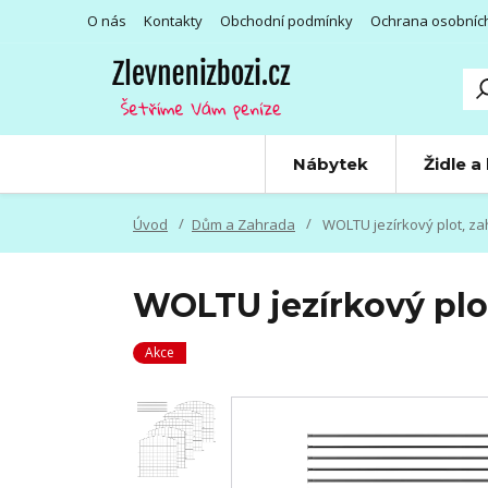
O nás
Kontakty
Obchodní podmínky
Ochrana osobníc
Nábytek
Židle a
Úvod
Dům a Zahrada
WOLTU jezírkový plot, za
WOLTU jezírkový plot
Akce