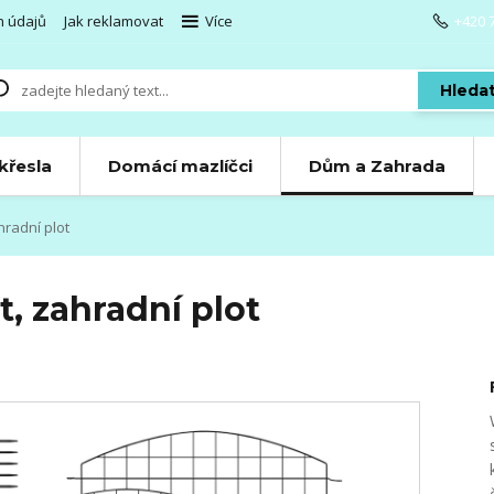
h údajů
Jak reklamovat
Více
+420 
Hleda
 křesla
Domácí mazlíčci
Dům a Zahrada
hradní plot
, zahradní plot