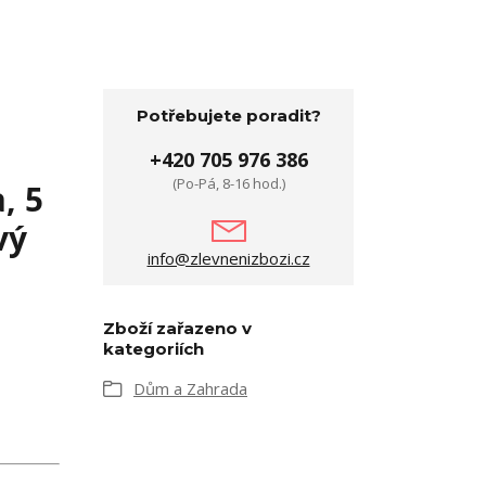
Potřebujete poradit?
+420 705 976 386
(Po-Pá, 8-16 hod.)
, 5
vý
info@zlevnenizbozi.cz
Zboží zařazeno v
kategoriích
Dům a Zahrada