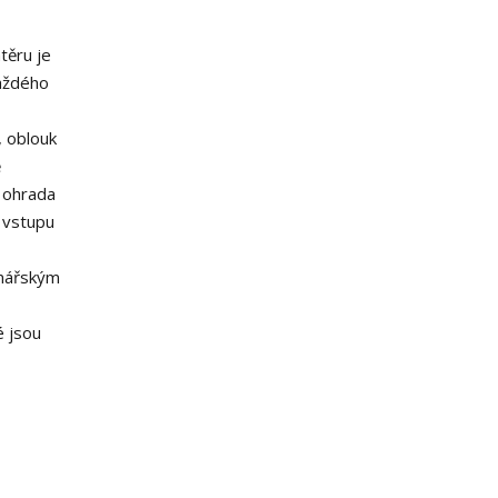
těru je
každého
, oblouk
ě
, ohrada
 vstupu
inářským
é jsou