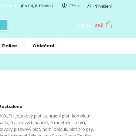
705 976 386
(Po-Pá, 8-16 hod.)
CZK
Přihlášení
0
ks
za
0 Kč
t
Police
Oblečeni
Rozbaleno
WOLTU jezírkový plot, zahradní plot, kompletní
sada, 5 plotových panelů, 6 montážních tyčí,
kovový pletivový plot, horní oblouk, plot pro psy,
černá Materiál Železo, kov Barva Černý Značka